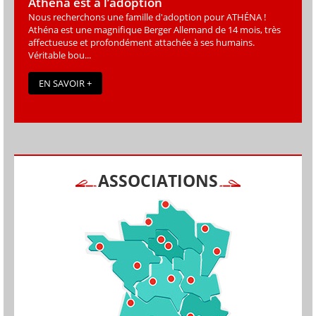
Athéna est à l’adoption
Nous recherchons une famille d'adoption pour ATHÉNA !
Athéna est une magniﬁque Berger Allemand de 14 mois, très
affectueuse et profondément attachée à ses humains.
Véritable bou...
EN SAVOIR +
ASSOCIATIONS