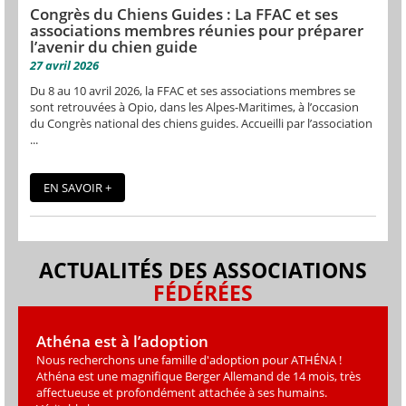
Congrès du Chiens Guides : La FFAC et ses
associations membres réunies pour préparer
l’avenir du chien guide
27 avril 2026
Du 8 au 10 avril 2026, la FFAC et ses associations membres se
sont retrouvées à Opio, dans les Alpes-Maritimes, à l’occasion
du Congrès national des chiens guides. Accueilli par l’association
...
EN SAVOIR +
ACTUALITÉS DES ASSOCIATIONS
FÉDÉRÉES
Athéna est à l’adoption
Nous recherchons une famille d'adoption pour ATHÉNA !
Athéna est une magniﬁque Berger Allemand de 14 mois, très
affectueuse et profondément attachée à ses humains.