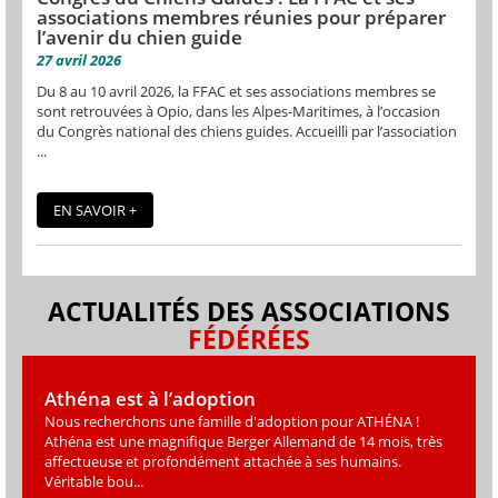
associations membres réunies pour préparer
l’avenir du chien guide
27 avril 2026
Du 8 au 10 avril 2026, la FFAC et ses associations membres se
sont retrouvées à Opio, dans les Alpes-Maritimes, à l’occasion
du Congrès national des chiens guides. Accueilli par l’association
...
EN SAVOIR +
ACTUALITÉS DES ASSOCIATIONS
FÉDÉRÉES
Athéna est à l’adoption
Nous recherchons une famille d'adoption pour ATHÉNA !
Athéna est une magniﬁque Berger Allemand de 14 mois, très
affectueuse et profondément attachée à ses humains.
Véritable bou...