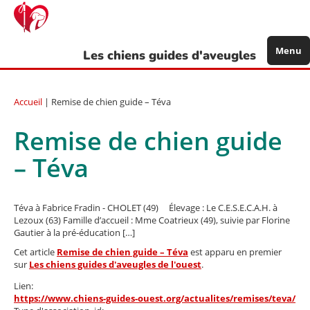
Aller
au
contenu
principal
Menu
Les chiens guides d'aveugles
Accueil
| Remise de chien guide – Téva
Remise de chien guide
– Téva
Téva à Fabrice Fradin - CHOLET (49) Élevage : Le C.E.S.E.C.A.H. à
Lezoux (63) Famille d’accueil : Mme Coatrieux (49), suivie par Florine
Gautier à la pré-éducation […]
Cet article
Remise de chien guide – Téva
est apparu en premier
sur
Les chiens guides d'aveugles de l'ouest
.
Lien:
https://www.chiens-guides-ouest.org/actualites/remises/teva/