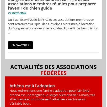
associations membres réunies pour préparer
l’avenir du chien guide
27 avril 2026
Du 8 au 10 avril 2026, la FFAC et ses associations membres se
sont retrouvées à Opio, dans les Alpes-Maritimes, à l’occasion
du Congrès national des chiens guides. Accueilli par l’association
...
EN SAVOIR +
ACTUALITÉS DES ASSOCIATIONS
FÉDÉRÉES
Athéna est à l’adoption
Nous recherchons une famille d'adoption pour ATHÉNA !
Athéna est une magniﬁque Berger Allemand de 14 mois, très
affectueuse et profondément attachée à ses humains.
Véritable bou...