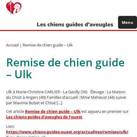
Aller
au
contenu
principal
Menu
Les chiens guides d'aveugles
Accueil
| Remise de chien guide – Ulk
Remise de chien guide
– Ulk
Ulk à Marie-Christine CARLIER - La Gacilly (56) Élevage : La Maison
du Chiot à Angers (49) Familles d’accueil : Mme Meheust (44) suivie
par Maxime Bobet et Chloé […]
Cet article
Remise de chien guide – Ulk
est apparu en premier sur
Les chiens guides d'aveugles de l'ouest
.
Lien:
https://www.chiens-guides-ouest.org/actualites/remises/ulk/