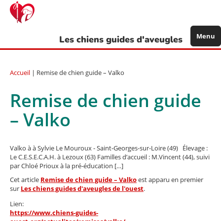
Aller
au
contenu
principal
Menu
Les chiens guides d'aveugles
Accueil
| Remise de chien guide – Valko
Remise de chien guide
– Valko
Valko à à Sylvie Le Mouroux - Saint-Georges-sur-Loire (49) Élevage :
Le C.E.S.E.C.A.H. à Lezoux (63) Familles d’accueil : M.Vincent (44), suivi
par Chloé Prioux à la pré-éducation […]
Cet article
Remise de chien guide – Valko
est apparu en premier
sur
Les chiens guides d'aveugles de l'ouest
.
Lien:
https://www.chiens-guides-