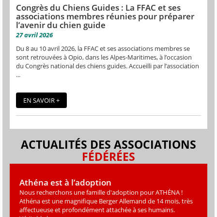
Congrès du Chiens Guides : La FFAC et ses
associations membres réunies pour préparer
l’avenir du chien guide
27 avril 2026
Du 8 au 10 avril 2026, la FFAC et ses associations membres se
sont retrouvées à Opio, dans les Alpes-Maritimes, à l’occasion
du Congrès national des chiens guides. Accueilli par l’association
...
EN SAVOIR +
ACTUALITÉS DES ASSOCIATIONS
FÉDÉRÉES
Athéna est à l’adoption
Nous recherchons une famille d'adoption pour ATHÉNA !
Athéna est une magniﬁque Berger Allemand de 14 mois, très
affectueuse et profondément attachée à ses humains.