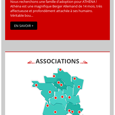
Nous recherchons une famille d'adoption pour ATHÉNA !
Athéna est une magniﬁque Berger Allemand de 14 mois, très
affectueuse et profondément attachée à ses humains.
Véritable bou...
EN SAVOIR +
ASSOCIATIONS