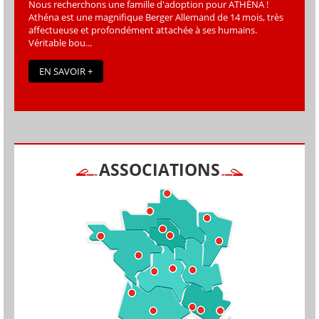
Nous recherchons une famille d'adoption pour ATHÉNA !
Athéna est une magniﬁque Berger Allemand de 14 mois, très
affectueuse et profondément attachée à ses humains.
Véritable bou...
EN SAVOIR +
ASSOCIATIONS