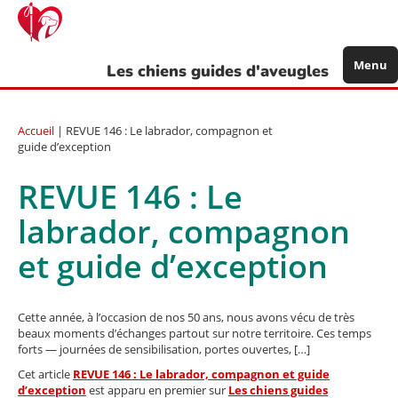
Aller
au
contenu
principal
Menu
Les chiens guides d'aveugles
Accueil
| REVUE 146 : Le labrador, compagnon et
guide d’exception
REVUE 146 : Le
labrador, compagnon
et guide d’exception
Cette année, à l’occasion de nos 50 ans, nous avons vécu de très
beaux moments d’échanges partout sur notre territoire. Ces temps
forts — journées de sensibilisation, portes ouvertes, […]
Cet article
REVUE 146 : Le labrador, compagnon et guide
d’exception
est apparu en premier sur
Les chiens guides