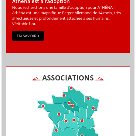
Athéna est à l’adoption
Nous recherchons une famille d'adoption pour ATHÉNA !
Athéna est une magniﬁque Berger Allemand de 14 mois, très
affectueuse et profondément attachée à ses humains.
Véritable bou...
EN SAVOIR +
ASSOCIATIONS