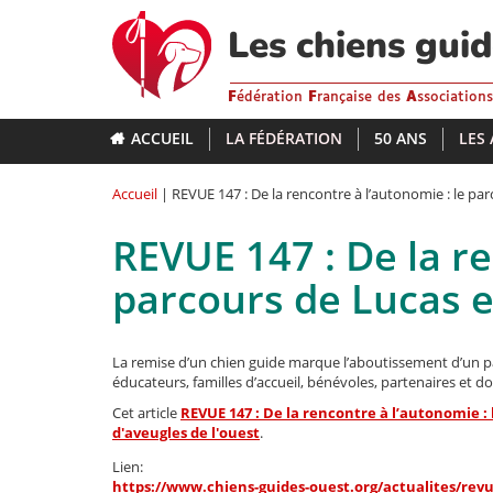
Aller
au
Les chiens gui
contenu
principal
F
édération
F
rançaise des
A
ssociation
ACCUEIL
LA FÉDÉRATION
50 ANS
LES
Accueil
| REVUE 147 : De la rencontre à l’autonomie : le pa
REVUE 147 : De la re
parcours de Lucas 
La remise d’un chien guide marque l’aboutissement d’un pa
éducateurs, familles d’accueil, bénévoles, partenaires et d
Cet article
REVUE 147 : De la rencontre à l’autonomie :
d'aveugles de l'ouest
.
Lien:
https://www.chiens-guides-ouest.org/actualites/rev