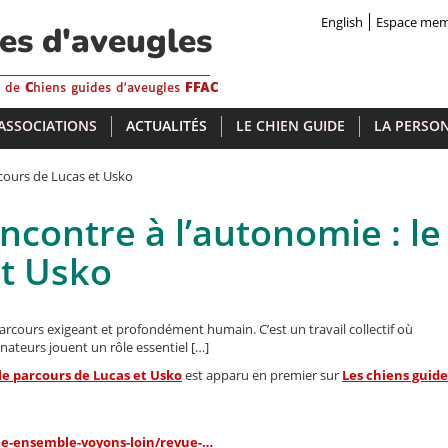
English
Espace me
des d'aveugles
s de
C
hiens guides d'aveugles
FFAC
 ASSOCIATIONS
ACTUALITÉS
LE CHIEN GUIDE
LA PERSON
rcours de Lucas et Usko
ncontre à l’autonomie : le
et Usko
rcours exigeant et profondément humain. C’est un travail collectif où
onateurs jouent un rôle essentiel […]
 le parcours de Lucas et Usko
est apparu en premier sur
Les chiens guide
ue-ensemble-voyons-loin/revue-…