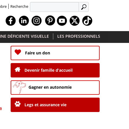
Recherche
mbre
APPLIQUER
Facebook
Linkedin
Instagram
Youtube
X
TikTok
NE DÉFICIENTE VISUELLE
LES PROFESSIONNELS
Faire un don
Devenir famille d’accueil
Gagner en autonomie
Legs et assurance vie
s