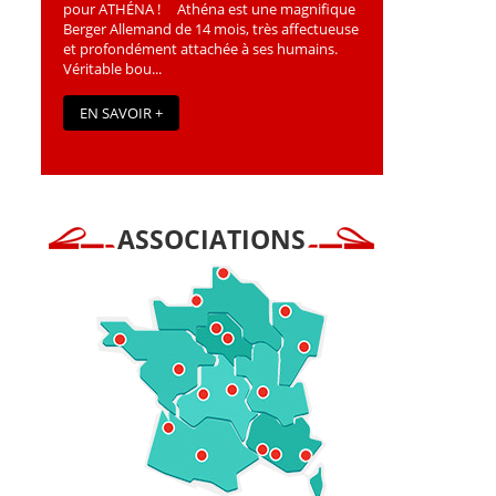
pour ATHÉNA ! Athéna est une magniﬁque
Berger Allemand de 14 mois, très affectueuse
et profondément attachée à ses humains.
Véritable bou...
EN SAVOIR +
ASSOCIATIONS