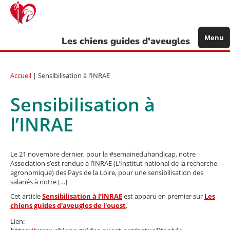
Aller
au
contenu
principal
Menu
Les chiens guides d'aveugles
Accueil
| Sensibilisation à l’INRAE
Sensibilisation à
l’INRAE
Le 21 novembre dernier, pour la #semaineduhandicap, notre
Association s’est rendue à l’INRAE (L’Institut national de la recherche
agronomique) des Pays de la Loire, pour une sensibilisation des
salariés à notre […]
Cet article
Sensibilisation à l’INRAE
est apparu en premier sur
Les
chiens guides d'aveugles de l'ouest
.
Lien: