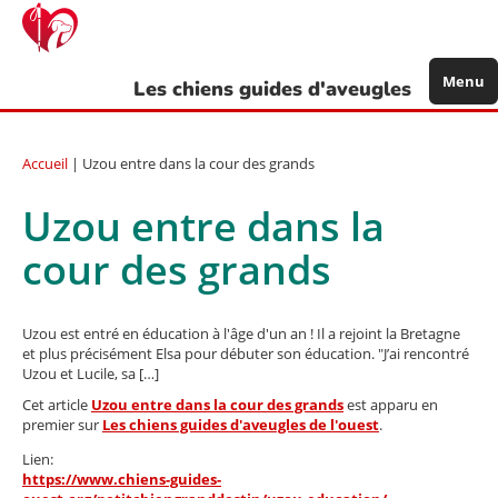
Aller
au
contenu
principal
Menu
Les chiens guides d'aveugles
Accueil
| Uzou entre dans la cour des grands
Uzou entre dans la
cour des grands
Uzou est entré en éducation à l'âge d'un an ! Il a rejoint la Bretagne
et plus précisément Elsa pour débuter son éducation. "J’ai rencontré
Uzou et Lucile, sa […]
Cet article
Uzou entre dans la cour des grands
est apparu en
premier sur
Les chiens guides d'aveugles de l'ouest
.
Lien:
https://www.chiens-guides-