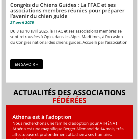
Congrès du Chiens Guides : La FFAC et ses
associations membres réunies pour préparer
l’avenir du chien guide
27 avril 2026
Du 8 au 10 avril 2026, la FFAC et ses associations membres se
sont retrouvées à Opio, dans les Alpes-Maritimes, à l’occasion
du Congrès national des chiens guides. Accueilli par l’association
...
EN SAVOIR +
ACTUALITÉS DES ASSOCIATIONS
FÉDÉRÉES
Athéna est à l’adoption
Nous recherchons une famille d'adoption pour ATHÉNA !
Athéna est une magniﬁque Berger Allemand de 14 mois, très
affectueuse et profondément attachée à ses humains.