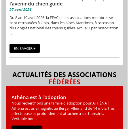
l’avenir du chien guide
27 avril 2026
Du 8 au 10 avril 2026, la FFAC et ses associations membres se
sont retrouvées à Opio, dans les Alpes-Maritimes, à l’occasion
du Congrès national des chiens guides. Accueilli par l’association
...
EN SAVOIR +
ACTUALITÉS DES ASSOCIATIONS
FÉDÉRÉES
Athéna est à l’adoption
Nous recherchons une famille d'adoption pour ATHÉNA !
Athéna est une magniﬁque Berger Allemand de 14 mois, très
affectueuse et profondément attachée à ses humains.
Véritable bou...