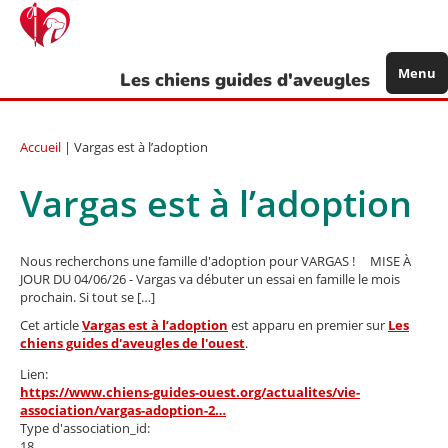
Aller
au
contenu
principal
Menu
Les chiens guides d'aveugles
Accueil
| Vargas est à l’adoption
Vargas est à l’adoption
Nous recherchons une famille d'adoption pour VARGAS ! MISE À
JOUR DU 04/06/26 - Vargas va débuter un essai en famille le mois
prochain. Si tout se […]
Cet article
Vargas est à l’adoption
est apparu en premier sur
Les
chiens guides d'aveugles de l'ouest
.
Lien:
https://www.chiens-guides-ouest.org/actualites/vie-
association/vargas-adoption-2…
Type d'association_id:
18