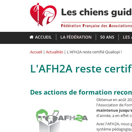
Aller
au
Les chiens gui
contenu
principal
F
édération
F
rançaise des
A
ssociation
ACCUEIL
LA FÉDÉRATION
50 ANS
LES
Accueil
|
Actualités
| L'AFH2A reste certifié Qualiopi !
L'AFH2A reste certif
Des actions de formation recon
Obtenue en août 202
l'Association de For
maintenue jusqu'
d'année, a en effet ce
Avec l'AFH2A, nous 
système pédagogique