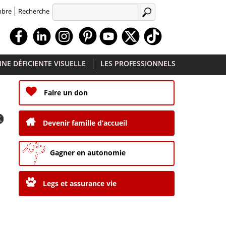
Recherche
mbre
APPLIQUER
Facebook
Linkedin
Instagram
Youtube
X
TikTok
NE DÉFICIENTE VISUELLE
LES PROFESSIONNELS
Faire un don
Devenir famille d’accueil
Gagner en autonomie
Legs et assurance vie