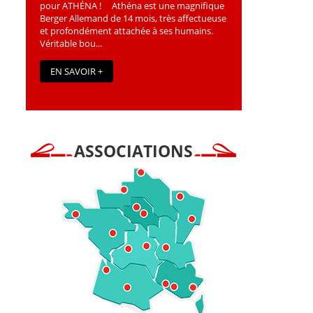
pour ATHÉNA ! Athéna est une magniﬁque
Berger Allemand de 14 mois, très affectueuse
et profondément attachée à ses humains.
Véritable bou...
EN SAVOIR +
ASSOCIATIONS