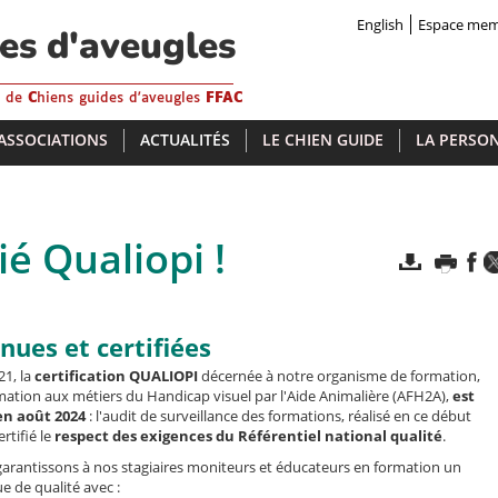
English
Espace me
des d'aveugles
s de
C
hiens guides d'aveugles
FFAC
 ASSOCIATIONS
ACTUALITÉS
LE CHIEN GUIDE
LA PERSON
ié Qualiopi !
nues et certifiées
1, la
certification QUALIOPI
décernée à notre organisme de formation,
mation aux métiers du Handicap visuel par l'Aide Animalière (AFH2A),
est
en août 2024
: l'audit de surveillance des formations, réalisé en ce début
rtifié le
respect des exigences du Référentiel national qualité
.
garantissons à nos stagiaires moniteurs et éducateurs en formation un
 de qualité avec :