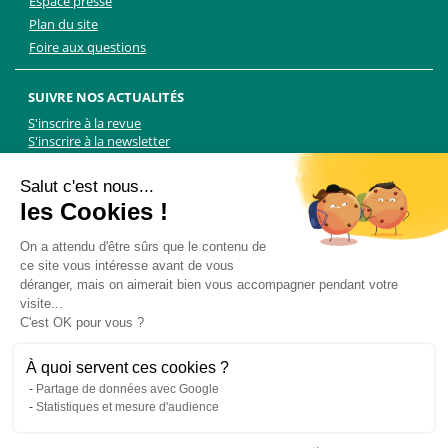
Espace presse
Plan du site
Foire aux questions
SUIVRE NOS ACTUALITÉS
S'inscrire à la revue
S'inscrire à la newsletter
Facebook
Linkedin
Facebook
Youtube
Twitter
TikTok
Salut c'est nous...
les Cookies !
NOUS CONTACTER
On a attendu d'être sûrs que le contenu de
ce site vous intéresse avant de vous
Les Chiens Guides d'aveugles - FFAC
déranger, mais on aimerait bien vous accompagner pendant votre
71 rue de Bagnolet, 75020 Paris
visite...
01 44 64 89 89
C'est OK pour vous ?
Formulaire de contact
Pour les demandes presse, contactez Martin Kolle :
À quoi servent ces cookies ?
martin.kolle@lobbycom.fr
Partage de données avec Google
06 89 70 17 51
Statistiques et mesure d'audience