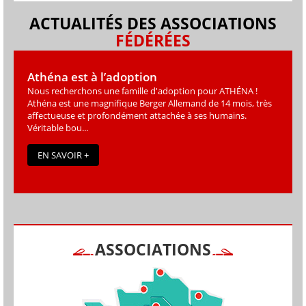
ACTUALITÉS DES ASSOCIATIONS
FÉDÉRÉES
Athéna est à l’adoption
Nous recherchons une famille d'adoption pour ATHÉNA !
Athéna est une magniﬁque Berger Allemand de 14 mois, très
affectueuse et profondément attachée à ses humains.
Véritable bou...
EN SAVOIR +
ASSOCIATIONS