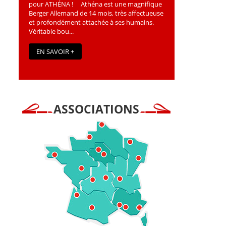
pour ATHÉNA ! Athéna est une magniﬁque
Berger Allemand de 14 mois, très affectueuse
et profondément attachée à ses humains.
Véritable bou...
EN SAVOIR +
ASSOCIATIONS