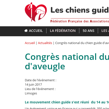
Aller
au
Les chiens gui
contenu
principal
F
édération
F
rançaise des
A
ssociation
ACCUEIL
LA FÉDÉRATION
50 ANS
LES
Accueil
|
Actualités
| Congrès national du chien guide d'av
Congrès national du
d'aveugle
Date de l'événement :
14 juin 2017
Lieu de l'événement :
Limoges
Le mouvement chien guide s'est réuni du 14 au 16
Un événement unique en France qui a rassemblé, 350 acte