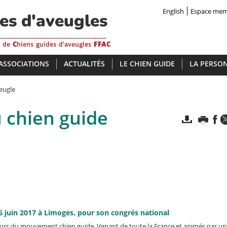
English
Espace me
des d'aveugles
s de
C
hiens guides d'aveugles
FFAC
 ASSOCIATIONS
ACTUALITÉS
LE CHIEN GUIDE
LA PERSON
eugle
 chien guide
 juin 2017 à Limoges, pour son congrés national
urs du mouvement chien guide. Venant de toute la France et animés par un