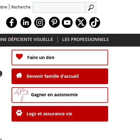
Recherche
mbre
APPLIQUER
Facebook
Linkedin
Instagram
Youtube
X
TikTok
NE DÉFICIENTE VISUELLE
LES PROFESSIONNELS
Faire un don
Devenir famille d’accueil
Gagner en autonomie
Legs et assurance vie
e