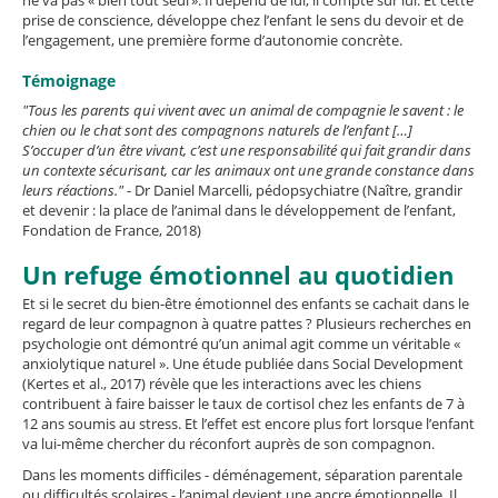
ne va pas « bien tout seul ». Il dépend de lui, il compte sur lui. Et cette
prise de conscience, développe chez l’enfant le sens du devoir et de
l’engagement, une première forme d’autonomie concrète.
Témoignage
"Tous les parents qui vivent avec un animal de compagnie le savent : le
chien ou le chat sont des compagnons naturels de l’enfant […]
S’occuper d’un être vivant, c’est une responsabilité qui fait grandir dans
un contexte sécurisant, car les animaux ont une grande constance dans
leurs réactions."
- Dr Daniel Marcelli, pédopsychiatre (Naître, grandir
et devenir : la place de l’animal dans le développement de l’enfant,
Fondation de France, 2018)
Un refuge émotionnel au quotidien
Et si le secret du bien-être émotionnel des enfants se cachait dans le
regard de leur compagnon à quatre pattes ? Plusieurs recherches en
psychologie ont démontré qu’un animal agit comme un véritable «
anxiolytique naturel ». Une étude publiée dans Social Development
(Kertes et al., 2017) révèle que les interactions avec les chiens
contribuent à faire baisser le taux de cortisol chez les enfants de 7 à
12 ans soumis au stress. Et l’effet est encore plus fort lorsque l’enfant
va lui-même chercher du réconfort auprès de son compagnon.
Dans les moments difficiles - déménagement, séparation parentale
ou difficultés scolaires - l’animal devient une ancre émotionnelle. Il