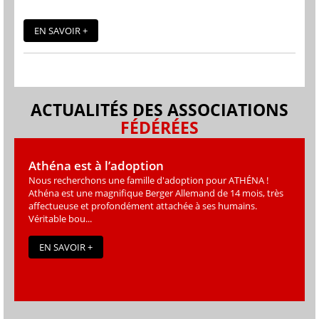
EN SAVOIR +
ACTUALITÉS DES ASSOCIATIONS
FÉDÉRÉES
Athéna est à l’adoption
Nous recherchons une famille d'adoption pour ATHÉNA !
Athéna est une magniﬁque Berger Allemand de 14 mois, très
affectueuse et profondément attachée à ses humains.
Véritable bou...
EN SAVOIR +