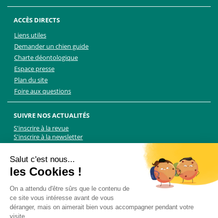
ACCÈS DIRECTS
Liens utiles
Demander un chien guide
Charte déontologique
Espace presse
Plan du site
Foire aux questions
SUIVRE NOS ACTUALITÉS
S'inscrire à la revue
S'inscrire à la newsletter
Facebook
Linkedin
Facebook
Youtube
Twitter
TikTok
Salut c'est nous...
les Cookies !
NOUS CONTACTER
On a attendu d'être sûrs que le contenu de
ce site vous intéresse avant de vous
Les Chiens Guides d'aveugles - FFAC
déranger, mais on aimerait bien vous accompagner pendant votre
71 rue de Bagnolet, 75020 Paris
visite...
01 44 64 89 89