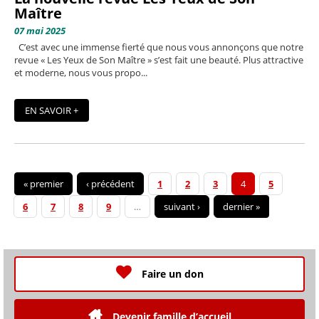
Maître
07 mai 2025
C’est avec une immense fierté que nous vous annonçons que notre
revue « Les Yeux de Son Maître » s’est fait une beauté. Plus attractive
et moderne, nous vous propo...
EN SAVOIR +
« premier
‹ précédent
1
2
3
4
5
6
7
8
9
…
suivant ›
dernier »
Faire un don
Devenir famille d’accueil