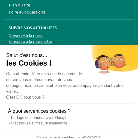
Plan du site
Foire aux questions
SUIVRE NOS ACTUALITÉS
S'inscrire à la revue
S'inscrire à la newsletter
Facebook
Linkedin
Facebook
Youtube
Twitter
TikTok
Salut c'est nous...
les Cookies !
NOUS CONTACTER
On a attendu d'être sûrs que le contenu de
ce site vous intéresse avant de vous
Les Chiens Guides d'aveugles - FFAC
déranger, mais on aimerait bien vous accompagner pendant votre
71 rue de Bagnolet, 75020 Paris
visite...
01 44 64 89 89
C'est OK pour vous ?
Formulaire de contact
Pour les demandes presse, contactez Martin Kolle :
À quoi servent ces cookies ?
martin.kolle@lobbycom.fr
Partage de données avec Google
06 89 70 17 51
Statistiques et mesure d'audience
Consentements certifiés par