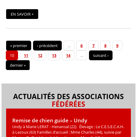
EN SAVOIR +
« premier
‹ précédent
…
6
7
8
9
10
11
12
13
14
…
suivant ›
dernier »
ACTUALITÉS DES ASSOCIATIONS
FÉDÉRÉES
Remise de chien guide – Undy
Undy à Marie LERAT - Henansal (22) Élevage : Le C.E.S.E.C.A.H.
à Lezoux (63) Familles d’accueil : Mme Charles (44), suivie par