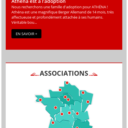
Athéna est à l’adoption
Nous recherchons une famille d'adoption pour ATHÉNA !
Athéna est une magniﬁque Berger Allemand de 14 mois, très
affectueuse et profondément attachée à ses humains.
Véritable bou...
EN SAVOIR +
ASSOCIATIONS