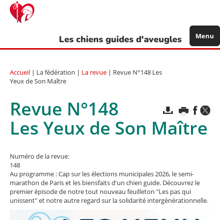
Aller
au
contenu
principal
Menu
Les chiens guides d'aveugles
Accueil
| La fédération |
La revue
| Revue N°148 Les
Yeux de Son Maître
Revue N°148
Les Yeux de Son Maître
Numéro de la revue:
148
Au programme : Cap sur les élections municipales 2026, le semi-
marathon de Paris et les biensfaits d'un chien guide. Découvrez le
premier épisode de notre tout nouveau feuilleton "Les pas qui
unissent" et notre autre regard sur la solidarité intergénérationnelle.