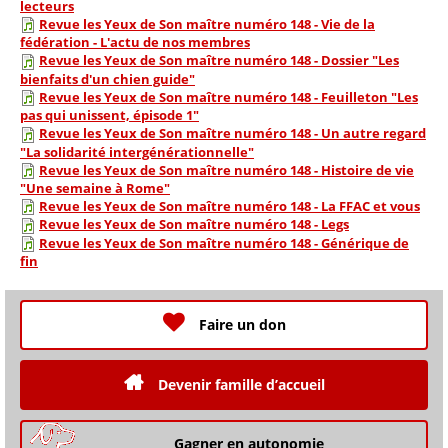
lecteurs
Revue les Yeux de Son maître numéro 148 - Vie de la
fédération - L'actu de nos membres
Revue les Yeux de Son maître numéro 148 - Dossier "Les
bienfaits d'un chien guide"
Revue les Yeux de Son maître numéro 148 - Feuilleton "Les
pas qui unissent, épisode 1"
Revue les Yeux de Son maître numéro 148 - Un autre regard
"La solidarité intergénérationnelle"
Revue les Yeux de Son maître numéro 148 - Histoire de vie
"Une semaine à Rome"
Revue les Yeux de Son maître numéro 148 - La FFAC et vous
Revue les Yeux de Son maître numéro 148 - Legs
Revue les Yeux de Son maître numéro 148 - Générique de
fin
Faire un don
Devenir famille d’accueil
Gagner en autonomie