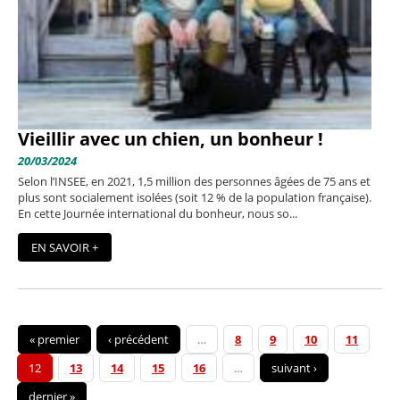
Vieillir avec un chien, un bonheur !
20/03/2024
Selon l’INSEE, en 2021, 1,5 million des personnes âgées de 75 ans et
plus sont socialement isolées (soit 12 % de la population française).
En cette Journée international du bonheur, nous so...
EN SAVOIR +
« premier
‹ précédent
…
8
9
10
11
12
13
14
15
16
…
suivant ›
dernier »