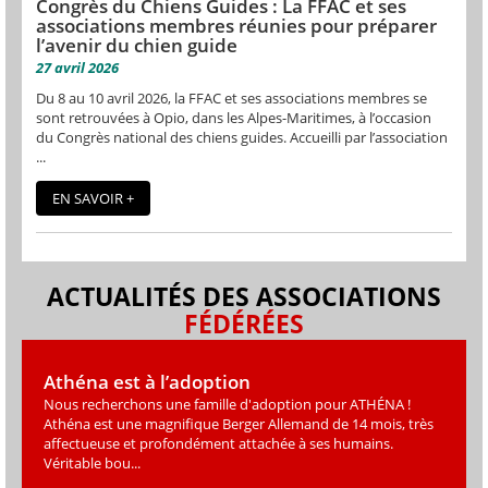
Congrès du Chiens Guides : La FFAC et ses
associations membres réunies pour préparer
l’avenir du chien guide
27 avril 2026
Du 8 au 10 avril 2026, la FFAC et ses associations membres se
sont retrouvées à Opio, dans les Alpes-Maritimes, à l’occasion
du Congrès national des chiens guides. Accueilli par l’association
...
EN SAVOIR +
ACTUALITÉS DES ASSOCIATIONS
FÉDÉRÉES
Athéna est à l’adoption
Nous recherchons une famille d'adoption pour ATHÉNA !
Athéna est une magniﬁque Berger Allemand de 14 mois, très
affectueuse et profondément attachée à ses humains.
Véritable bou...