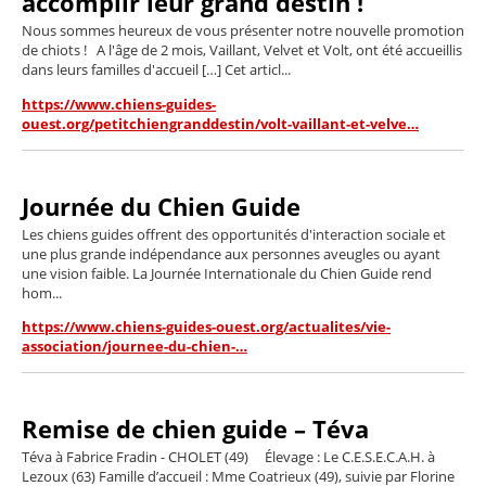
accomplir leur grand destin !
Nous sommes heureux de vous présenter notre nouvelle promotion
de chiots ! A l'âge de 2 mois, Vaillant, Velvet et Volt, ont été accueillis
dans leurs familles d'accueil […] Cet articl...
https://www.chiens-guides-
ouest.org/petitchiengranddestin/volt-vaillant-et-velve…
Journée du Chien Guide
Les chiens guides offrent des opportunités d'interaction sociale et
une plus grande indépendance aux personnes aveugles ou ayant
une vision faible. La Journée Internationale du Chien Guide rend
hom...
https://www.chiens-guides-ouest.org/actualites/vie-
association/journee-du-chien-…
Remise de chien guide – Téva
Téva à Fabrice Fradin - CHOLET (49) Élevage : Le C.E.S.E.C.A.H. à
Lezoux (63) Famille d’accueil : Mme Coatrieux (49), suivie par Florine