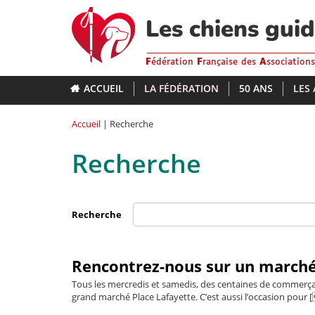
Aller
au
Les chiens gui
contenu
principal
F
édération
F
rançaise des
A
ssociation
ACCUEIL
LA FÉDÉRATION
50 ANS
LES
Accueil
| Recherche
Recherche
Recherche
Rencontrez-nous sur un marché
Tous les mercredis et samedis, des centaines de commerça
grand marché Place Lafayette. C’est aussi l’occasion pour [