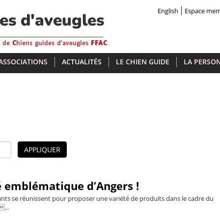
English
Espace me
des d'aveugles
s de
C
hiens guides d'aveugles
FFAC
 ASSOCIATIONS
ACTUALITÉS
LE CHIEN GUIDE
LA PERSON
APPLIQUER
 emblématique d’Angers !
nts se réunissent pour proposer une variété de produits dans le cadre du
...