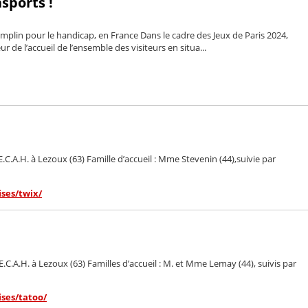
sports !
plin pour le handicap, en France Dans le cadre des Jeux de Paris 2024,
eur de l’accueil de l’ensemble des visiteurs en situa...
C.A.H. à Lezoux (63) Famille d’accueil : Mme Stevenin (44),suivie par
ses/twix/
.C.A.H. à Lezoux (63) Familles d’accueil : M. et Mme Lemay (44), suivis par
ises/tatoo/