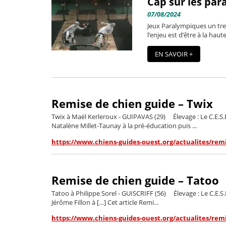
Cap sur les para
07/08/2024
Jeux Paralympiques un trem
l’enjeu est d’être à la haut
EN SAVOIR +
Remise de chien guide – Twix
Twix à Maël Kerleroux - GUIPAVAS (29) Élevage : Le C.E.S.E.
Natalène Millet-Taunay à la pré-éducation puis ...
https://www.chiens-guides-ouest.org/actualites/remi
Remise de chien guide – Tatoo
Tatoo à Philippe Sorel - GUISCRIFF (56) Élevage : Le C.E.S.E
Jérôme Fillon à […] Cet article Remi...
https://www.chiens-guides-ouest.org/actualites/rem