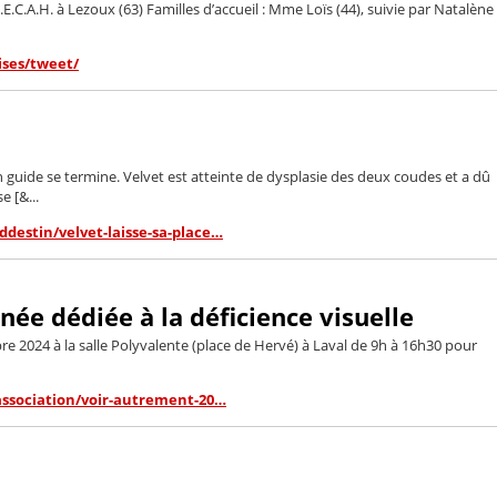
.C.A.H. à Lezoux (63) Familles d’accueil : Mme Loïs (44), suivie par Natalène
ises/tweet/
guide se termine. Velvet est atteinte de dysplasie des deux coudes et a dû
e [&...
destin/velvet-laisse-sa-place…
ée dédiée à la déficience visuelle
 2024 à la salle Polyvalente (place de Hervé) à Laval de 9h à 16h30 pour
-association/voir-autrement-20…