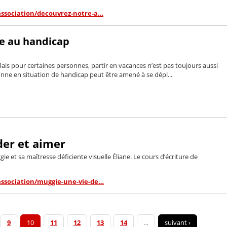
-association/decouvrez-notre-a…
ce au handicap
 Mais pour certaines personnes, partir en vacances n’est pas toujours aussi
onne en situation de handicap peut être amené à se dépl...
der et aimer
e et sa maîtresse déficiente visuelle Éliane. Le cours d’écriture de
-association/muggie-une-vie-de…
9
10
11
12
13
14
…
suivant ›