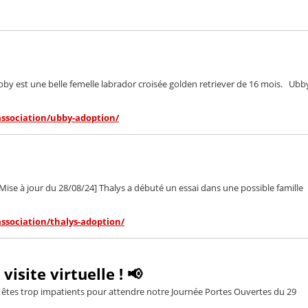
y est une belle femelle labrador croisée golden retriever de 16 mois. Ubb
association/ubby-adoption/
se à jour du 28/08/24] Thalys a débuté un essai dans une possible famille
association/thalys-adoption/
isite virtuelle ! 📢
s êtes trop impatients pour attendre notre Journée Portes Ouvertes du 29