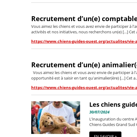
Recrutement d’un(e) comptable
Vous aimez les chiens et vous avez envie de participer à 
activités et nos initiatives, nous recherchons un(e) […] Cet a
https://www.chiens-guides-ouest.org/actualites/vie-
Recrutement d’un(e) animalier(è
Vous aimez les chiens et vous avez envie de participer à 
opportunité est à saisir en tant qu'animalier(ère) […] Cet a..
https://www.chiens-guides-ouest.org/actualites/vie-
Les chiens guid
30/07/2024
L’inauguration du centre Al
Chiens Guides Grand Sud Ou
EN SAVOIR +