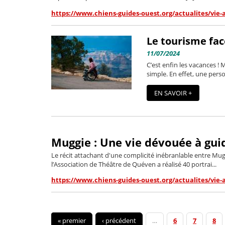
https://www.chiens-guides-ouest.org/actualites/vie
Le tourisme fa
11/07/2024
C’est enfin les vacances !
simple. En effet, une pers
EN SAVOIR +
Muggie : Une vie dévouée à gui
Le récit attachant d'une complicité inébranlable entre Muggi
l’Association de Théâtre de Quéven a réalisé 40 portrai...
https://www.chiens-guides-ouest.org/actualites/vie
« premier
‹ précédent
…
6
7
8