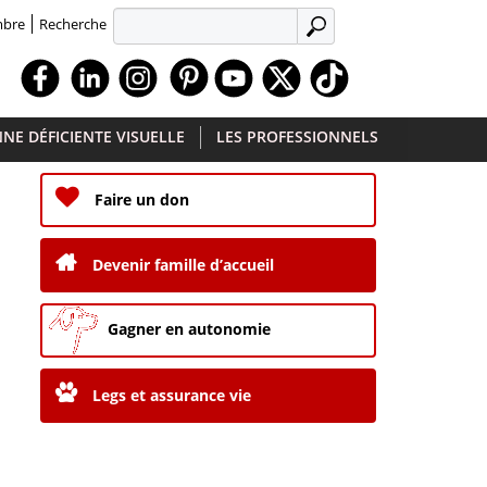
Recherche
mbre
APPLIQUER
Facebook
Linkedin
Instagram
Youtube
X
TikTok
NE DÉFICIENTE VISUELLE
LES PROFESSIONNELS
Faire un don
Devenir famille d’accueil
Gagner en autonomie
Legs et assurance vie