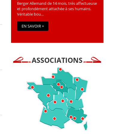
Berger Allemand de 14 mois, très affectueuse
et profondément attachée à ses humains.
Véritable bou...
EN SAVOIR +
ASSOCIATIONS