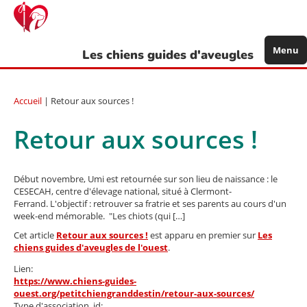
Aller
au
contenu
principal
Menu
Les chiens guides d'aveugles
Accueil
| Retour aux sources !
Retour aux sources !
Début novembre, Umi est retournée sur son lieu de naissance : le
CESECAH, centre d'élevage national, situé à Clermont-
Ferrand. L'objectif : retrouver sa fratrie et ses parents au cours d'un
week-end mémorable. "Les chiots (qui […]
Cet article
Retour aux sources !
est apparu en premier sur
Les
chiens guides d'aveugles de l'ouest
.
Lien:
https://www.chiens-guides-
ouest.org/petitchiengranddestin/retour-aux-sources/
Type d'association_id: