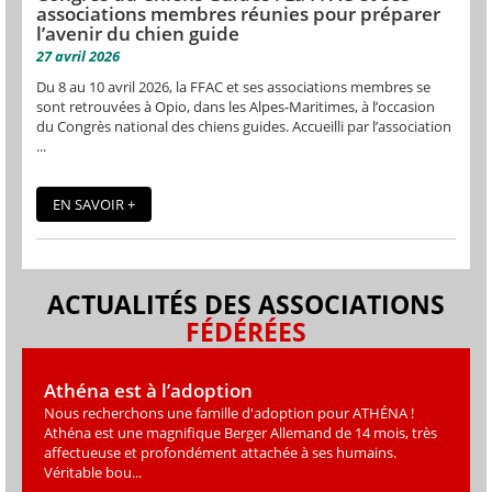
associations membres réunies pour préparer
l’avenir du chien guide
27 avril 2026
Du 8 au 10 avril 2026, la FFAC et ses associations membres se
sont retrouvées à Opio, dans les Alpes-Maritimes, à l’occasion
du Congrès national des chiens guides. Accueilli par l’association
...
EN SAVOIR +
ACTUALITÉS DES ASSOCIATIONS
FÉDÉRÉES
Athéna est à l’adoption
Nous recherchons une famille d'adoption pour ATHÉNA !
Athéna est une magniﬁque Berger Allemand de 14 mois, très
affectueuse et profondément attachée à ses humains.
Véritable bou...