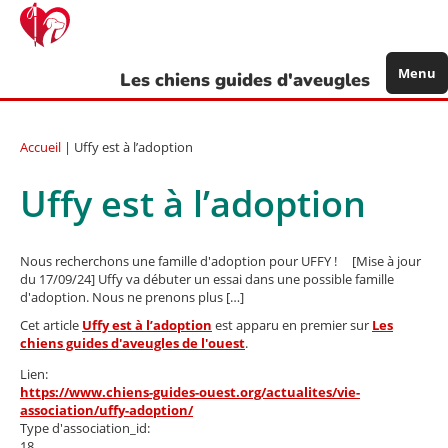
Aller
au
contenu
principal
Menu
Les chiens guides d'aveugles
Accueil
| Uffy est à l’adoption
Uffy est à l’adoption
Nous recherchons une famille d'adoption pour UFFY ! [Mise à jour
du 17/09/24] Uffy va débuter un essai dans une possible famille
d'adoption. Nous ne prenons plus […]
Cet article
Uffy est à l’adoption
est apparu en premier sur
Les
chiens guides d'aveugles de l'ouest
.
Lien:
https://www.chiens-guides-ouest.org/actualites/vie-
association/uffy-adoption/
Type d'association_id:
18