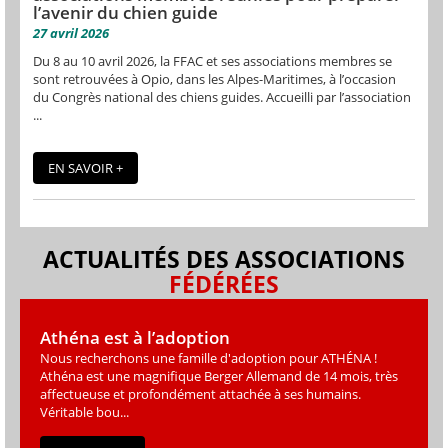
l’avenir du chien guide
27 avril 2026
Du 8 au 10 avril 2026, la FFAC et ses associations membres se
sont retrouvées à Opio, dans les Alpes-Maritimes, à l’occasion
du Congrès national des chiens guides. Accueilli par l’association
...
EN SAVOIR +
ACTUALITÉS DES ASSOCIATIONS
FÉDÉRÉES
Athéna est à l’adoption
Nous recherchons une famille d'adoption pour ATHÉNA !
Athéna est une magniﬁque Berger Allemand de 14 mois, très
affectueuse et profondément attachée à ses humains.
Véritable bou...