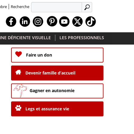
Recherche
mbre
APPLIQUER
Facebook
Linkedin
Instagram
Youtube
X
TikTok
NE DÉFICIENTE VISUELLE
LES PROFESSIONNELS
Faire un don
Devenir famille d’accueil
Gagner en autonomie
Legs et assurance vie