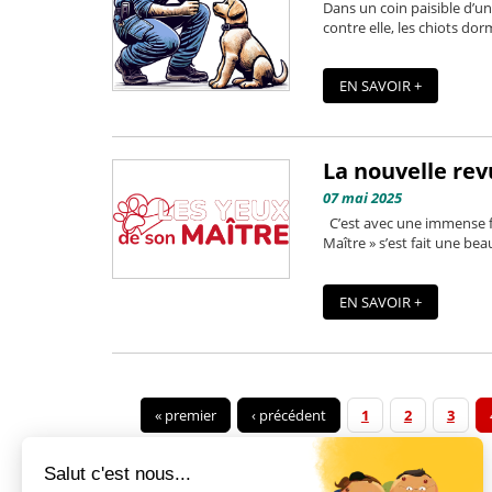
Dans un coin paisible d’un 
contre elle, les chiots dorm
EN SAVOIR +
La nouvelle rev
07 mai 2025
C’est avec une immense f
Maître » s’est fait une be
EN SAVOIR +
« premier
‹ précédent
1
2
3
Salut c'est nous...