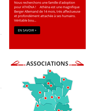
Nous recherchons une famille d'adoption
pour ATHÉNA ! Athéna est une magniﬁque
Berger Allemand de 14 mois, très affectueuse
et profondément attachée à ses humains.
Véritable bou...
EN SAVOIR +
ASSOCIATIONS