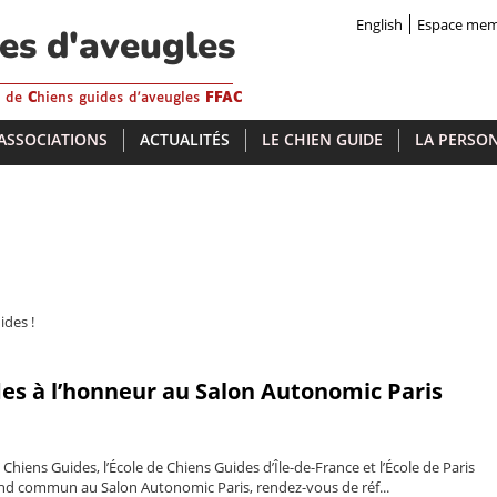
English
Espace me
des d'aveugles
s de
C
hiens guides d'aveugles
FFAC
 ASSOCIATIONS
ACTUALITÉS
LE CHIEN GUIDE
LA PERSON
ides !
es à l’honneur au Salon Autonomic Paris
 Chiens Guides, l’École de Chiens Guides d’Île-de-France et l’École de Paris
and commun au Salon Autonomic Paris, rendez-vous de réf...