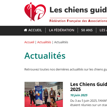
Aller
au
Les chiens gui
contenu
principal
F
édération
F
rançaise des
A
ssociation
ACCUEIL
LA FÉDÉRATION
50 ANS
LES
Accueil
|
Actualités
| Actualités
Actualités
Retrouvez toutes nos dernières actualités sur les chiens gu
Les Chiens Guid
2025
10 juin 2025
Du 3 au 5 juin 2025, l’ANM’
étaient réunies sur un st