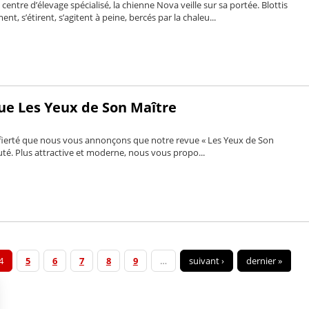
centre d’élevage spécialisé, la chienne Nova veille sur sa portée. Blottis
ent, s’étirent, s’agitent à peine, bercés par la chaleu...
ue Les Yeux de Son Maître
ierté que nous vous annonçons que notre revue « Les Yeux de Son
auté. Plus attractive et moderne, nous vous propo...
4
5
6
7
8
9
…
suivant ›
dernier »