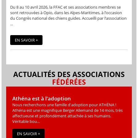
Du 8 au 10 avril 2026, la FFAC et ses associations membres se
sont retrouvées à Opio, dans les Alpes-Maritimes, à l’occasion
du Congrès national des chiens guides. Accueilli par l’association
...
EN SAVOIR +
ACTUALITÉS DES ASSOCIATIONS
FÉDÉRÉES
Athéna est à l’adoption
Nous recherchons une famille d'adoption pour ATHÉNA !
Athéna est une magniﬁque Berger Allemand de 14 mois, très
affectueuse et profondément attachée à ses humains.
Véritable bou...
EN SAVOIR +