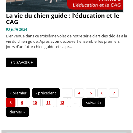
La vie du chien guide : l’éducation et le
CAG
03 juin 2024
Bienvenue dans ce troisième volet de notre série d’articles dédiés à la
vie du chien guide. Après avoir découvert ensemble les premiers
jours d’un futur chien guide et sa pr...
EN SAVOIR +
« premier
‹ précédent
…
4
5
6
7
8
9
10
11
12
…
suivant ›
dernier »