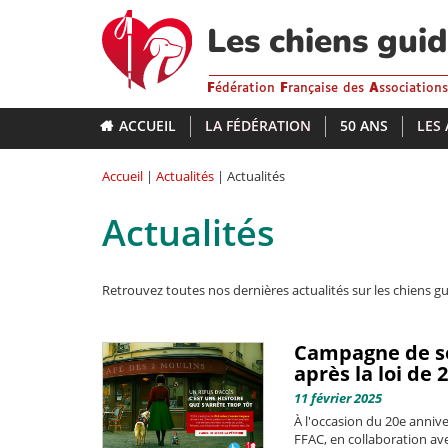
Aller
au
Les chiens gui
contenu
principal
F
édération
F
rançaise des
A
ssociation
ACCUEIL
LA FÉDÉRATION
50 ANS
LES
Accueil
|
Actualités
| Actualités
Actualités
Retrouvez toutes nos dernières actualités sur les chiens gu
Campagne de sen
après la loi de 
11 février 2025
À l'occasion du 20e anniver
FFAC, en collaboration ave