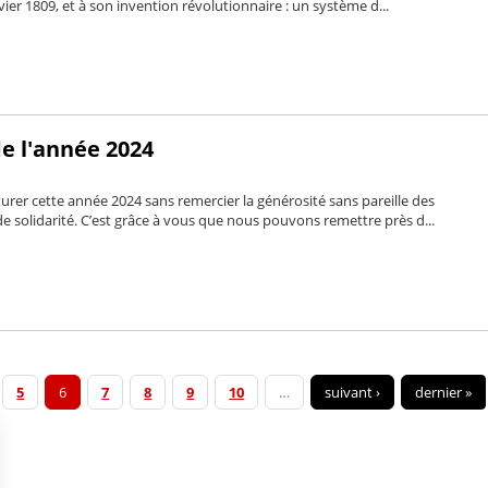
nvier 1809, et à son invention révolutionnaire : un système d...
e l'année 2024
rer cette année 2024 sans remercier la générosité sans pareille des
e solidarité. C’est grâce à vous que nous pouvons remettre près d...
5
6
7
8
9
10
…
suivant ›
dernier »