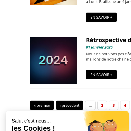
à Louis Braille, né un 4 ja
EN SAVOIR +
Rétrospective d
01 janvier 2025
Nous ne pouvons pas clôtu
maillons de notre chaîne d
EN SAVOIR +
« premier
‹ précédent
…
2
3
4
Salut c'est nous...
les Cookies !