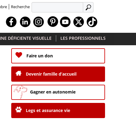
Recherche
mbre
APPLIQUER
Facebook
Linkedin
Instagram
Youtube
X
TikTok
NE DÉFICIENTE VISUELLE
LES PROFESSIONNELS
Faire un don
Devenir famille d’accueil
Gagner en autonomie
Legs et assurance vie