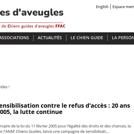
English
Espace me
des d'aveugles
s de
C
hiens guides d'aveugles
FFAC
 ASSOCIATIONS
ACTUALITÉS
LE CHIEN GUIDE
LA PERSON
ides !
sibilisation contre le refus d’accès : 20 ans
2005, la lutte continue
saire de la loi du 11 février 2005 pour l’égalité des droits et des chances, la
c l'ANM’ Chiens Guides, lance une campagne de sensibilisati...