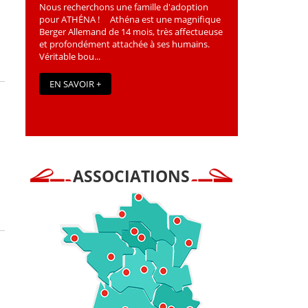
Nous recherchons une famille d'adoption
pour ATHÉNA ! Athéna est une magniﬁque
Berger Allemand de 14 mois, très affectueuse
et profondément attachée à ses humains.
Véritable bou...
EN SAVOIR +
ASSOCIATIONS