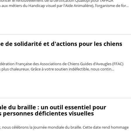
noncer le renouvellement de la certification Qualiopi pour l’AFH2A
aux métiers du Handicap visuel par l'Aide Animalière), l’organisme de for...
e de solidarité et d'actions pour les chiens
édération Française des Associations de Chiens Guides d’Aveugles (FFAC)
plus chaleureux. Grâce à votre soutien indéfectible, nous contin...
e du braille : un outil essentiel pour
 personnes déficientes visuelles
r, nous célébrons la Journée mondiale du braille. Cette date rend hommage