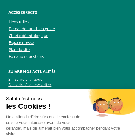
ACCÈS DIRECTS
Liens utiles
Demander un chien guide
Charte déontologique
Espace presse
Plan du site
Foire aux questions
SUIVRE NOS ACTUALITÉS
S'inscrire à la revue
S'inscrire à la newsletter
Facebook
Linkedin
Facebook
Youtube
Twitter
TikTok
Salut c'est nous...
les Cookies !
NOUS CONTACTER
On a attendu d'être sûrs que le contenu de
ce site vous intéresse avant de vous
Les Chiens Guides d'aveugles - FFAC
déranger, mais on aimerait bien vous accompagner pendant votre
71 rue de Bagnolet, 75020 Paris
visite...
01 44 64 89 89