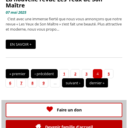
Maître
07 mai 2025
C’est avec une immense fierté que nous vous annonçons que notre
revue « Les Yeux de Son Maître » s’est fait une beauté. Plus attractive
et moderne, nous vous propo...
EN SAVOIR +
« premier
‹ précédent
1
2
3
4
5
6
7
8
9
…
suivant ›
dernier »
Faire un don
Devenir famille d’accueil