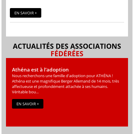
EN SAVOIR +
ACTUALITÉS DES ASSOCIATIONS
FÉDÉRÉES
Athéna est à l’adoption
Nous recherchons une famille d'adoption pour ATHÉNA !
Athéna est une magniﬁque Berger Allemand de 14 mois, très
affectueuse et profondément attachée à ses humains.
Véritable bou...
EN SAVOIR +