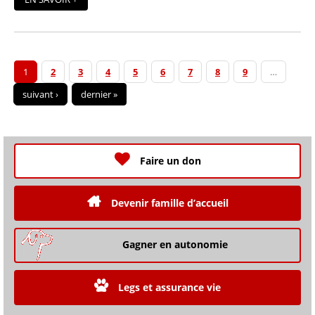
1
2
3
4
5
6
7
8
9
…
suivant ›
dernier »
Faire un don
Devenir famille d’accueil
Gagner en autonomie
Legs et assurance vie