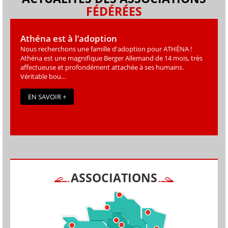
FÉDÉRÉES
Athéna est à l’adoption
Nous recherchons une famille d'adoption pour ATHÉNA !
Athéna est une magniﬁque Berger Allemand de 14 mois, très
affectueuse et profondément attachée à ses humains.
Véritable bou...
EN SAVOIR +
ASSOCIATIONS