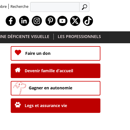
Recherche
mbre
APPLIQUER
Facebook
Linkedin
Instagram
Youtube
X
TikTok
NE DÉFICIENTE VISUELLE
LES PROFESSIONNELS
Faire un don
Devenir famille d’accueil
Gagner en autonomie
Legs et assurance vie