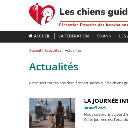
Aller
au
Les chiens gui
contenu
principal
F
édération
F
rançaise des
A
ssociation
ACCUEIL
LA FÉDÉRATION
50 ANS
LES
Accueil
|
Actualités
| Actualités
Actualités
Retrouvez toutes nos dernières actualités sur les chiens gu
LA JOURNÉE IN
30 avril 2025
Nous célébrons aujourd'hu
Cette journée est l'occasio