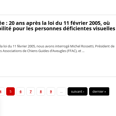
e : 20 ans après la loi du 11 février 2005, où
bilité pour les personnes déficientes visuelles
 la loi du 11 février 2005, nous avons interrogé Michel Rossetti, Président de
s Associations de Chiens Guides d’Aveugles (FFAC), et ...
4
5
6
7
8
9
…
suivant ›
dernier »