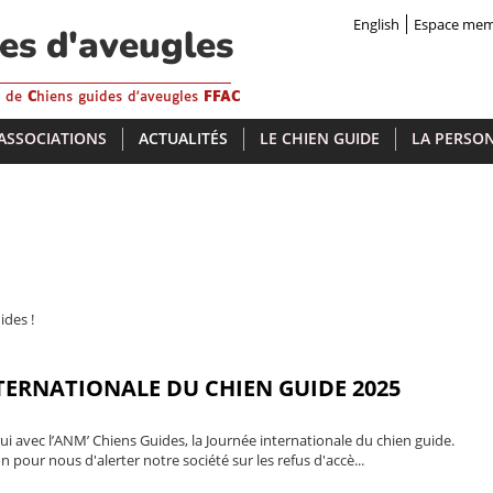
English
Espace me
des d'aveugles
s de
C
hiens guides d'aveugles
FFAC
 ASSOCIATIONS
ACTUALITÉS
LE CHIEN GUIDE
LA PERSON
ides !
TERNATIONALE DU CHIEN GUIDE 2025
i avec l’ANM’ Chiens Guides, la Journée internationale du chien guide.
n pour nous d'alerter notre société sur les refus d'accè...