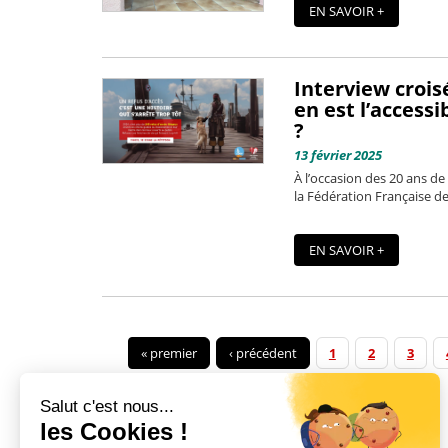
EN SAVOIR +
Interview croisé
en est l’accessi
?
13 février 2025
À l’occasion des 20 ans de
la Fédération Française de
EN SAVOIR +
« premier
‹ précédent
1
2
3
Salut c'est nous...
les Cookies !