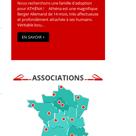
Nous recherchons une famille d'adoption
pour ATHÉNA ! Athéna est une magniﬁque
Berger Allemand de 14 mois, très affectueuse
et profondément attachée à ses humains.
Véritable bou...
EN SAVOIR +
ASSOCIATIONS