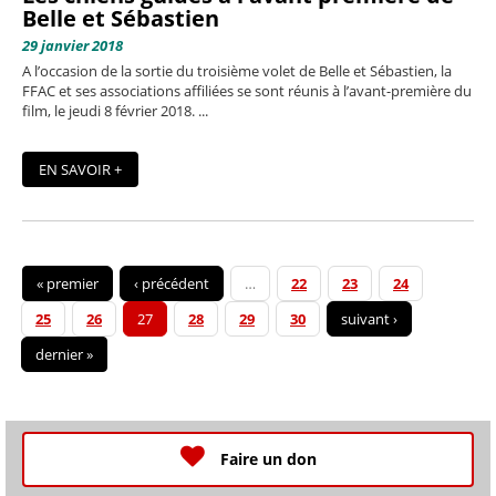
Belle et Sébastien
29 janvier 2018
A l’occasion de la sortie du troisième volet de Belle et Sébastien, la
FFAC et ses associations affiliées se sont réunis à l’avant-première du
film, le jeudi 8 février 2018. ...
EN SAVOIR +
« premier
‹ précédent
…
22
23
24
25
26
27
28
29
30
suivant ›
dernier »
Faire un don