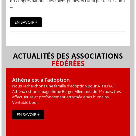
du Congrès national des chiens guides. Accueilli par l’association
...
EN SAVOIR +
ACTUALITÉS DES ASSOCIATIONS
FÉDÉRÉES
Athéna est à l’adoption
Nous recherchons une famille d'adoption pour ATHÉNA !
Athéna est une magniﬁque Berger Allemand de 14 mois, très
affectueuse et profondément attachée à ses humains.
Véritable bou...
EN SAVOIR +