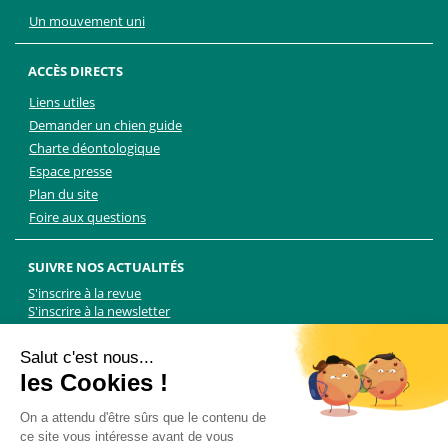
Un mouvement uni
ACCÈS DIRECTS
Liens utiles
Demander un chien guide
Charte déontologique
Espace presse
Plan du site
Foire aux questions
SUIVRE NOS ACTUALITÉS
S'inscrire à la revue
S'inscrire à la newsletter
Facebook
Linkedin
Facebook
Youtube
Twitter
TikTok
Salut c'est nous...
les Cookies !
NOUS CONTACTER
On a attendu d'être sûrs que le contenu de
ce site vous intéresse avant de vous
Les Chiens Guides d'aveugles - FFAC