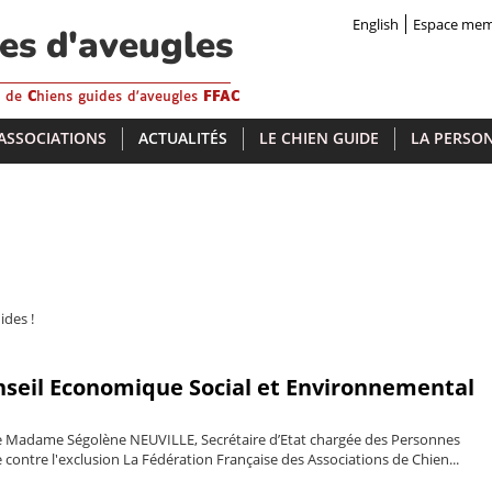
English
Espace me
des d'aveugles
s de
C
hiens guides d'aveugles
FFAC
 ASSOCIATIONS
ACTUALITÉS
LE CHIEN GUIDE
LA PERSON
ides !
nseil Economique Social et Environnemental
e Madame Ségolène NEUVILLE, Secrétaire d’Etat chargée des Personnes
 contre l'exclusion La Fédération Française des Associations de Chien...