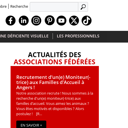
Recherche
mbre
APPLIQUER
Facebook
Linkedin
Instagram
Youtube
X
TikTok
NE DÉFICIENTE VISUELLE
LES PROFESSIONNELS
ACTUALITÉS DES
ASSOCIATIONS FÉDÉRÉES
Recrutement d’un(e) Moniteur(-
trice) aux Familles d’Accueil à
Angers !
Notre association recrute ! Nous sommes à la
recherche d'un(e) moniteur(-trice) aux
familles d’accueil. Vous aimez les animaux ?
Vous êtes motivés et disponibles ? Alors
postulez ! [R...
EN SAVOIR +