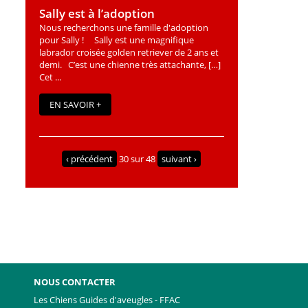
Sally est à l’adoption
Nous recherchons une famille d'adoption
pour Sally ! Sally est une magnifique
labrador croisée golden retriever de 2 ans et
demi. C’est une chienne très attachante, […]
Cet ...
EN SAVOIR +
‹ précédent
30 sur 48
suivant ›
NOUS CONTACTER
Les Chiens Guides d'aveugles - FFAC