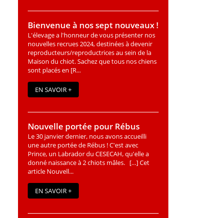
Bienvenue à nos sept nouveaux !
L'élevage a l'honneur de vous présenter nos
nouvelles recrues 2024, destinées à devenir
reproducteurs/reproductrices au sein de la
Maison du chiot. Sachez que tous nos chiens
sont placés en [R...
EN SAVOIR +
Nouvelle portée pour Rébus
Le 30 janvier dernier, nous avons accueilli
une autre portée de Rébus ! C'est avec
Prince, un Labrador du CESECAH, qu'elle a
donné naissance à 2 chiots mâles. […] Cet
article Nouvell...
EN SAVOIR +