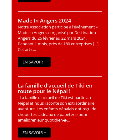
Made In Angers 2024
Notre Association participe à l’événement «
Made in Angers » organisé par Destination
Angers du 26 février au 22 mars 2024.
Pendant 1 mois, près de 180 entreprises […]
Cet artic...
EN SAVOIR +
La famille d’accueil de Tiki en
route pour le Népal !
La famille d'accueil de Tiki est partie au
Népal et nous raconte son extraordinaire
aventure. Les enfants népalais ont reçu de
chouettes cadeaux de papeterie pour
améliorer leur quotidien�...
EN SAVOIR +