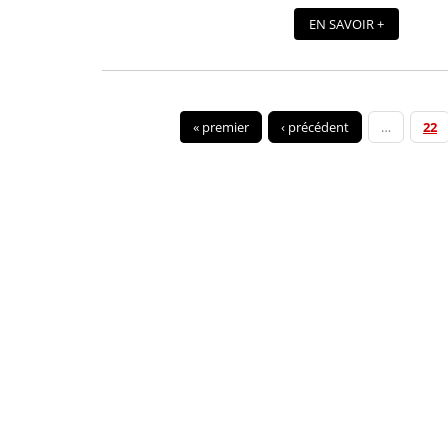
EN SAVOIR +
« premier
‹ précédent
…
22