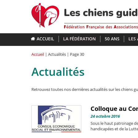
Aller
au
Les chiens gui
contenu
principal
F
édération
F
rançaise des
A
ssociation
ACCUEIL
LA FÉDÉRATION
50 ANS
LES
Accueil
| Actualités | Page 30
Actualités
Retrouvez toutes nos dernières actualités sur les chiens gu
Colloque au Co
24 octobre 2016
Sous le haut patronage d
handicapées et de la Lutte