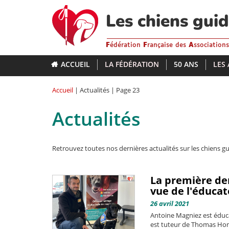
Aller
au
Les chiens gui
contenu
principal
F
édération
F
rançaise des
A
ssociation
ACCUEIL
LA FÉDÉRATION
50 ANS
LES
Accueil
| Actualités | Page 23
Actualités
Retrouvez toutes nos dernières actualités sur les chiens gu
La première dem
vue de l'éduca
26 avril 2021
Antoine Magniez est éduca
est tuteur de Thomas Honne