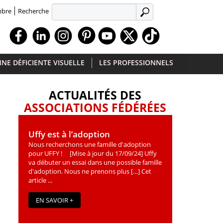
Recherche
mbre
APPLIQUER
Facebook
Linkedin
Instagram
Youtube
X
TikTok
NE DÉFICIENTE VISUELLE
LES PROFESSIONNELS
ACTUALITÉS DES
ASSOCIATIONS FÉDÉRÉES
Uffy est à l’adoption
Nous recherchons une famille d'adoption
pour UFFY ! [Mise à jour du 17/09/24] Uffy
va débuter un essai dans une possible famille
d'adoption. Nous ne prenons plus […] Cet
article ...
EN SAVOIR +