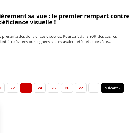
lièrement sa vue : le premier rempart contre
déficience visuelle !
is présente des déficiences visuelles. Pourtant dans 80% des cas, les
nt être évitées ou soignées si elles avaient été détectées à te...
1
22
23
24
25
26
27
…
suivant ›