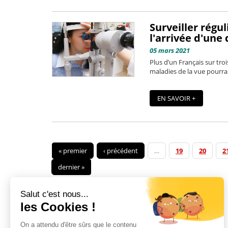
Surveiller régu
l'arrivée d'une 
05 mars 2021
Plus d’un Français sur tro
maladies de la vue pourraie
EN SAVOIR +
« premier
‹ précédent
…
19
20
2
dernier »
Salut c'est nous...
les Cookies !
On a attendu d'être sûrs que le contenu