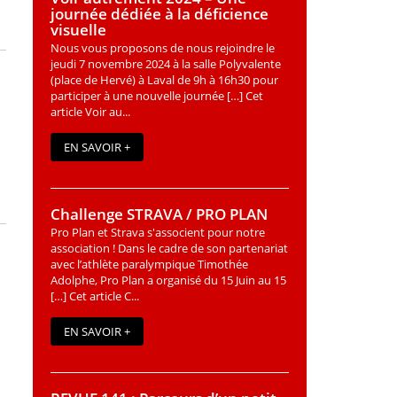
journée dédiée à la déficience
visuelle
Nous vous proposons de nous rejoindre le
jeudi 7 novembre 2024 à la salle Polyvalente
(place de Hervé) à Laval de 9h à 16h30 pour
participer à une nouvelle journée […] Cet
article Voir au...
EN SAVOIR +
Challenge STRAVA / PRO PLAN
Pro Plan et Strava s'associent pour notre
association ! Dans le cadre de son partenariat
avec l’athlète paralympique Timothée
Adolphe, Pro Plan a organisé du 15 Juin au 15
[…] Cet article C...
EN SAVOIR +