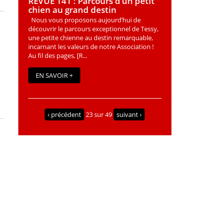
REVUE 141 : Parcours d’un petit
chien au grand destin
Nous vous proposons aujourd’hui de
découvrir le parcours exceptionnel de Tessy,
une petite chienne au destin remarquable,
incarnant les valeurs de notre Association !
Au fil des pages, [R...
EN SAVOIR +
‹ précédent
23 sur 49
suivant ›