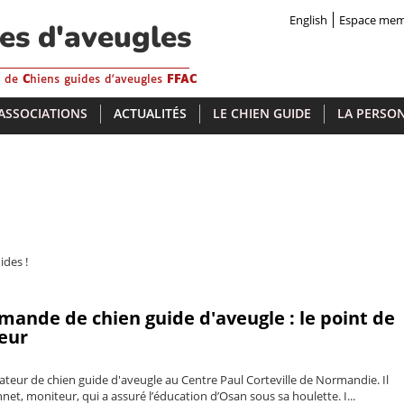
English
Espace me
des d'aveugles
s de
C
hiens guides d'aveugles
FFAC
 ASSOCIATIONS
ACTUALITÉS
LE CHIEN GUIDE
LA PERSON
ides !
ande de chien guide d'aveugle : le point de
teur
teur de chien guide d'aveugle au Centre Paul Corteville de Normandie. Il
t, moniteur, qui a assuré l’éducation d’Osan sous sa houlette. I...