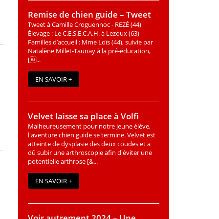
Remise de chien guide – Tweet
Tweet à Camille Croguennoc - REZÉ (44)
Élevage : Le C.E.S.E.C.A.H. à Lezoux (63)
Familles d’accueil : Mme Loïs (44), suivie par
Natalène Millet-Taunay à la pré-éducation,
[...
EN SAVOIR +
Velvet laisse sa place à Volfi
Malheureusement pour notre jeune élève,
l'aventure chien guide se termine. Velvet est
atteinte de dysplasie des deux coudes et a
dû subir une arthroscopie afin d'éviter une
potentielle arthrose [&...
EN SAVOIR +
Voir autrement 2024 – Une