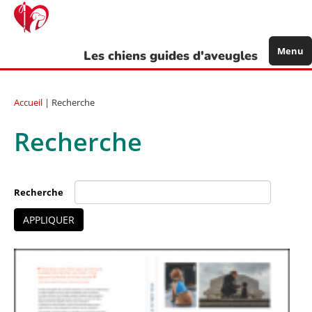
Aller
au
contenu
principal
Menu
Les chiens guides d'aveugles
Accueil
| Recherche
Recherche
Recherche
APPLIQUER