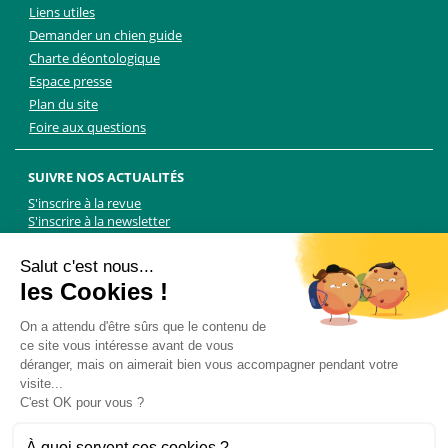
Liens utiles
Demander un chien guide
Charte déontologique
Espace presse
Plan du site
Foire aux questions
SUIVRE NOS ACTUALITÉS
S'inscrire à la revue
S'inscrire à la newsletter
Facebook
Linkedin
Facebook
Youtube
Twitter
TikTok
Salut c'est nous...
les Cookies !
NOUS CONTACTER
On a attendu d'être sûrs que le contenu de
ce site vous intéresse avant de vous
Les Chiens Guides d'aveugles - FFAC
déranger, mais on aimerait bien vous accompagner pendant votre
71 rue de Bagnolet, 75020 Paris
visite...
01 44 64 89 89
C'est OK pour vous ?
Formulaire de contact
Pour les demandes presse, contactez Martin Kolle :
À quoi servent ces cookies ?