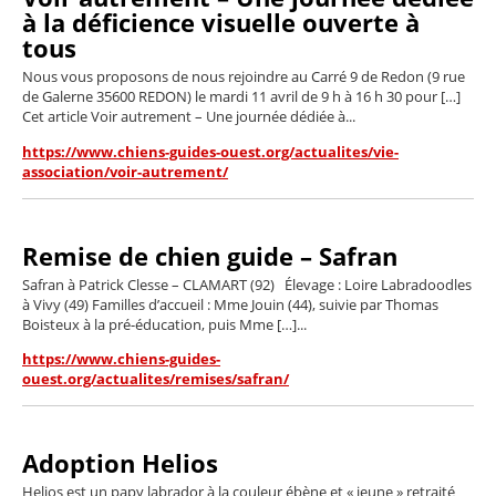
à la déficience visuelle ouverte à
tous
Nous vous proposons de nous rejoindre au Carré 9 de Redon (9 rue
de Galerne 35600 REDON) le mardi 11 avril de 9 h à 16 h 30 pour […]
Cet article Voir autrement – Une journée dédiée à...
https://www.chiens-guides-ouest.org/actualites/vie-
association/voir-autrement/
Remise de chien guide – Safran
Safran à Patrick Clesse – CLAMART (92) Élevage : Loire Labradoodles
à Vivy (49) Familles d’accueil : Mme Jouin (44), suivie par Thomas
Boisteux à la pré-éducation, puis Mme […]...
https://www.chiens-guides-
ouest.org/actualites/remises/safran/
Adoption Helios
Helios est un papy labrador à la couleur ébène et « jeune » retraité