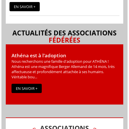
EN SAVOIR +
ACTUALITÉS DES ASSOCIATIONS
FÉDÉRÉES
Athéna est à l’adoption
Nous recherchons une famille d'adoption pour ATHÉNA !
Athéna est une magniﬁque Berger Allemand de 14 mois, très
affectueuse et profondément attachée à ses humains.
Véritable bou...
EN SAVOIR +
ASSOCIATIONS