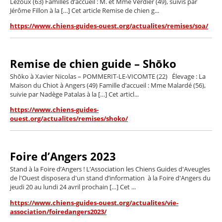
Lezoux (63) Familles d’accueil : M. et Mme Verdier (49), suivis par
Jérôme Fillon à la […] Cet article Remise de chien g...
https://www.chiens-guides-ouest.org/actualites/remises/soa/
Remise de chien guide – Shōko
Shōko à Xavier Nicolas – POMMERIT-LE-VICOMTE (22) Élevage : La
Maison du Chiot à Angers (49) Famille d’accueil : Mme Malardé (56),
suivie par Nadège Patalas à la […] Cet articl...
https://www.chiens-guides-
ouest.org/actualites/remises/shoko/
Foire d’Angers 2023
Stand à la Foire d’Angers ! L’Association les Chiens Guides d'Aveugles
de l'Ouest disposera d'un stand d’information à la Foire d'Angers du
jeudi 20 au lundi 24 avril prochain […] Cet ...
https://www.chiens-guides-ouest.org/actualites/vie-
association/foiredangers2023/