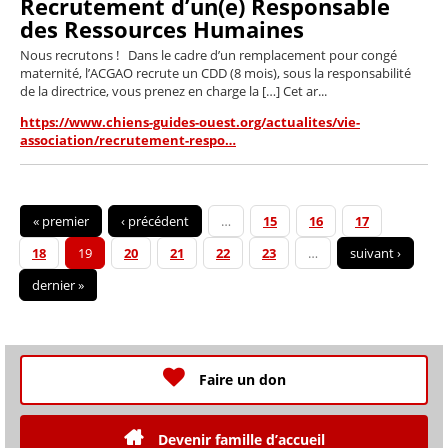
Recrutement d’un(e) Responsable
des Ressources Humaines
Nous recrutons ! Dans le cadre d’un remplacement pour congé
maternité, l’ACGAO recrute un CDD (8 mois), sous la responsabilité
de la directrice, vous prenez en charge la […] Cet ar...
https://www.chiens-guides-ouest.org/actualites/vie-
association/recrutement-respo…
« premier
‹ précédent
…
15
16
17
18
19
20
21
22
23
…
suivant ›
dernier »
Faire un don
Devenir famille d’accueil