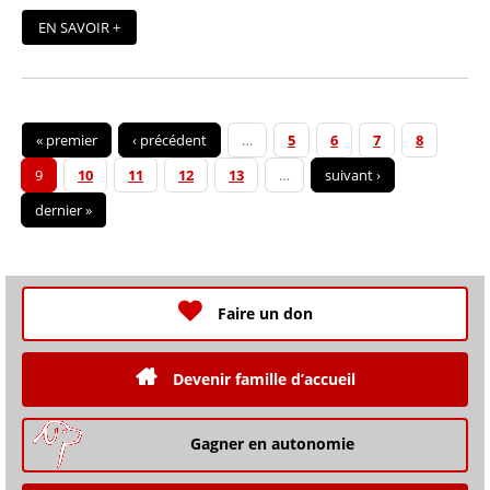
EN SAVOIR +
« premier
‹ précédent
…
5
6
7
8
9
10
11
12
13
…
suivant ›
dernier »
Faire un don
Devenir famille d’accueil
Gagner en autonomie