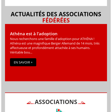
ACTUALITÉS DES ASSOCIATIONS
FÉDÉRÉES
Athéna est à l’adoption
Nous recherchons une famille d'adoption pour ATHÉNA !
Athéna est une magniﬁque Berger Allemand de 14 mois, très
affectueuse et profondément attachée à ses humains.
Véritable bou...
EN SAVOIR +
ASSOCIATIONS