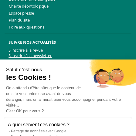
Charte déontologique
Espace presse
Plan du site
Foire aux questions
SUIVRE NOS ACTUALITÉS
S'inscrire à la revue
S'inscrire à la newsletter
Facebook
Linkedin
Facebook
Youtube
Twitter
TikTok
Salut c'est nous...
les Cookies !
NOUS CONTACTER
On a attendu d'être sûrs que le contenu de
ce site vous intéresse avant de vous
Les Chiens Guides d'aveugles - FFAC
déranger, mais on aimerait bien vous accompagner pendant votre
71 rue de Bagnolet, 75020 Paris
visite...
01 44 64 89 89
C'est OK pour vous ?
Formulaire de contact
Pour les demandes presse, contactez Martin Kolle :
À quoi servent ces cookies ?
martin.kolle@lobbycom.fr
Partage de données avec Google
06 89 70 17 51