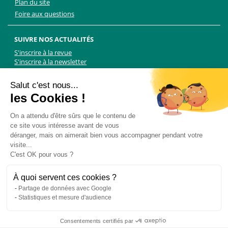
Plan du site
Foire aux questions
SUIVRE NOS ACTUALITÉS
S'inscrire à la revue
S'inscrire à la newsletter
Facebook
Linkedin
Facebook
Youtube
Twitter
TikTok
Salut c'est nous...
les Cookies !
NOUS CONTACTER
On a attendu d'être sûrs que le contenu de
ce site vous intéresse avant de vous
Les Chiens Guides d'aveugles - FFAC
déranger, mais on aimerait bien vous accompagner pendant votre
71 rue de Bagnolet, 75020 Paris
visite...
01 44 64 89 89
C'est OK pour vous ?
Formulaire de contact
Pour les demandes presse, contactez Martin Kolle :
À quoi servent ces cookies ?
martin.kolle@lobbycom.fr
Partage de données avec Google
06 89 70 17 51
Statistiques et mesure d'audience
Consentements certifiés par
© 2015 -
Les Chiens Guides d'Aveugles
- Tous droits réservés