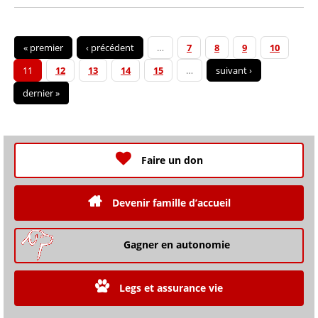
« premier
‹ précédent
…
7
8
9
10
11
12
13
14
15
…
suivant ›
dernier »
Faire un don
Devenir famille d’accueil
Gagner en autonomie
Legs et assurance vie