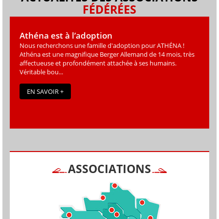
FÉDÉRÉES
Athéna est à l’adoption
Nous recherchons une famille d'adoption pour ATHÉNA !
Athéna est une magniﬁque Berger Allemand de 14 mois, très
affectueuse et profondément attachée à ses humains.
Véritable bou...
EN SAVOIR +
ASSOCIATIONS