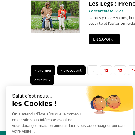
Les Legs : Pren
12 septembre 2023
Depuis plus de 50 ans, la 
sécurité et l’autonomie de
EN SAVOIR +
« premier
‹ précédent
…
12
13
1
dernier »
Salut c'est nous...
les Cookies !
On a attendu d'être sûrs que le contenu
de ce site vous intéresse avant de
vous déranger, mais on aimerait bien vous accompagner pendant
votre visite...