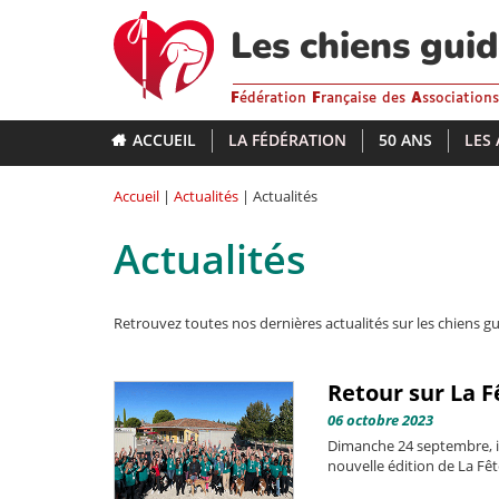
Aller
au
Les chiens gui
contenu
principal
F
édération
F
rançaise des
A
ssociation
ACCUEIL
LA FÉDÉRATION
50 ANS
LES
Accueil
|
Actualités
| Actualités
Actualités
Retrouvez toutes nos dernières actualités sur les chiens gu
Retour sur La F
06 octobre 2023
Dimanche 24 septembre, il
nouvelle édition de La Fêt