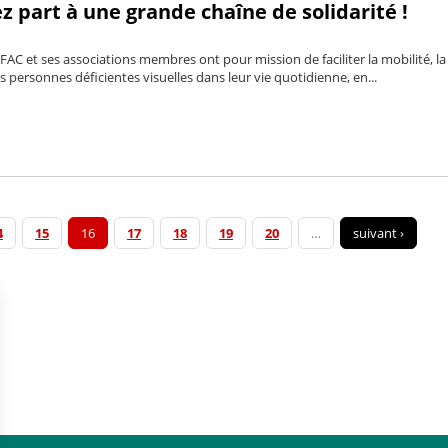
ez part à une grande chaîne de solidarité !
FFAC et ses associations membres ont pour mission de faciliter la mobilité, la
s personnes déficientes visuelles dans leur vie quotidienne, en...
4
15
16
17
18
19
20
…
suivant ›