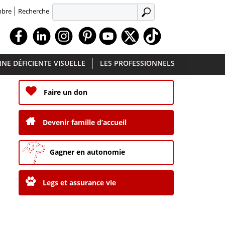
Recherche
mbre
APPLIQUER
Facebook
Linkedin
Instagram
Youtube
X
TikTok
NE DÉFICIENTE VISUELLE
LES PROFESSIONNELS
Faire un don
Devenir famille d’accueil
Gagner en autonomie
Legs et assurance vie