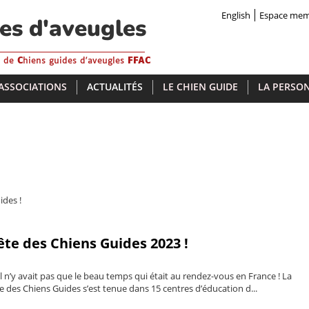
English
Espace me
des d'aveugles
s de
C
hiens guides d'aveugles
FFAC
 ASSOCIATIONS
ACTUALITÉS
LE CHIEN GUIDE
LA PERSON
ides !
ête des Chiens Guides 2023 !
 n’y avait pas que le beau temps qui était au rendez-vous en France ! La
e des Chiens Guides s’est tenue dans 15 centres d’éducation d...