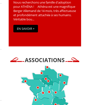
Nous recherchons une famille d'adoption
pour ATHÉNA ! Athéna est une magniﬁque
Berger Allemand de 14 mois, très affectueuse
et profondément attachée à ses humains.
Véritable bou...
EN SAVOIR +
ASSOCIATIONS