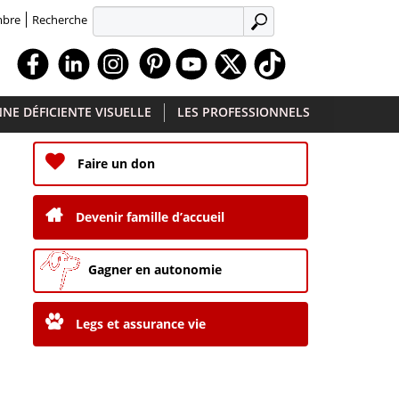
Recherche
mbre
APPLIQUER
Facebook
Linkedin
Instagram
Youtube
X
TikTok
NE DÉFICIENTE VISUELLE
LES PROFESSIONNELS
Faire un don
Devenir famille d’accueil
Gagner en autonomie
Legs et assurance vie