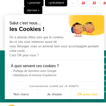
« premier
‹ précédent
…
22
23
2
dernier »
Salut c'est nous...
les Cookies !
On a attendu d'être sûrs que le contenu
de ce site vous intéresse avant de
vous déranger, mais on aimerait bien vous accompagner pendant
votre visite...
C'est OK pour vous ?
NAVIGATION
ACCÈS D
Un mouvement uni
Liens util
À quoi servent ces cookies ?
Demander
Partage de données avec Google
Charte d
Statistiques et mesure d'audience
Espace p
Plan du s
Consentements certifiés par
Foire au
Non merci
Je choisis
OK pour moi
Plateforme de Gestion du Consentement : Personnalisez vos Options
Axeptio consent