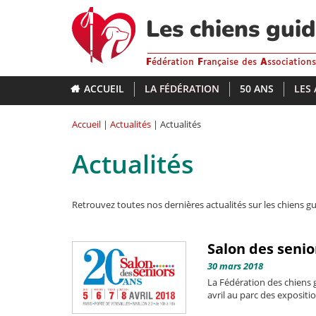
Aller
au
Les chiens gui
contenu
principal
F
édération
F
rançaise des
A
ssociation
ACCUEIL
LA FÉDÉRATION
50 ANS
LES
Accueil
|
Actualités
| Actualités
Actualités
Retrouvez toutes nos dernières actualités sur les chiens gu
Salon des senio
30 mars 2018
La Fédération des chiens 
avril au parc des expositio