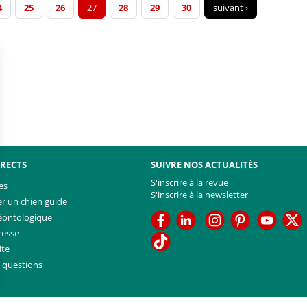
4
25
26
27
28
29
30
suivant ›
IRECTS
SUIVRE NOS ACTUALITÉS
S'inscrire à la revue
es
S'inscrire à la newsletter
 un chien guide
Facebook
Linkedin
Facebook
Youtub
T
éontologique
resse
TikTok
ite
x questions