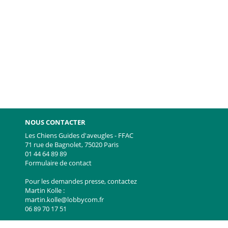
NOUS CONTACTER
Les Chiens Guides d'aveugles - FFAC
71 rue de Bagnolet, 75020 Paris
01 44 64 89 89
e
witter
Formulaire de contact
Pour les demandes presse, contactez
Martin Kolle :
martin.kolle@lobbycom.fr
06 89 70 17 51