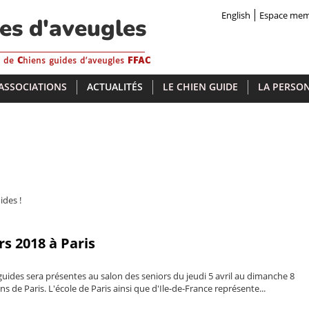
English
Espace me
des d'aveugles
s de
C
hiens guides d'aveugles
FFAC
 ASSOCIATIONS
ACTUALITÉS
LE CHIEN GUIDE
LA PERSON
ides !
rs 2018 à Paris
guides sera présentes au salon des seniors du jeudi 5 avril au dimanche 8
ns de Paris. L'école de Paris ainsi que d'Ile-de-France représente...