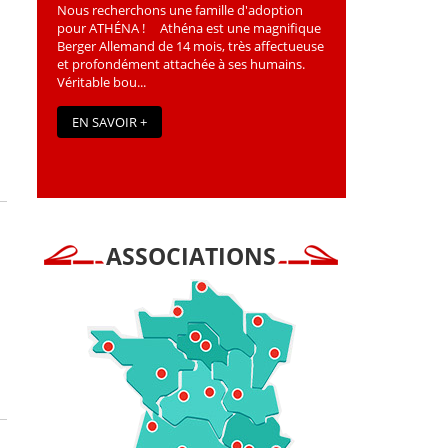
Nous recherchons une famille d'adoption
pour ATHÉNA ! Athéna est une magniﬁque
Berger Allemand de 14 mois, très affectueuse
et profondément attachée à ses humains.
Véritable bou...
EN SAVOIR +
ASSOCIATIONS