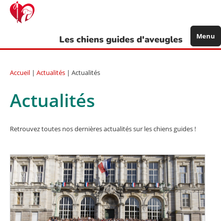
Aller
au
contenu
principal
Menu
Les chiens guides d'aveugles
Accueil
|
Actualités
| Actualités
Actualités
Retrouvez toutes nos dernières actualités sur les chiens guides !