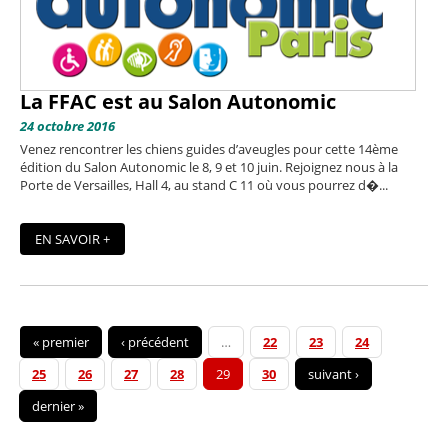
La FFAC est au Salon Autonomic
24 octobre 2016
Venez rencontrer les chiens guides d’aveugles pour cette 14ème
édition du Salon Autonomic le 8, 9 et 10 juin. Rejoignez nous à la
Porte de Versailles, Hall 4, au stand C 11 où vous pourrez d�...
EN SAVOIR +
« premier
‹ précédent
…
22
23
24
25
26
27
28
29
30
suivant ›
dernier »