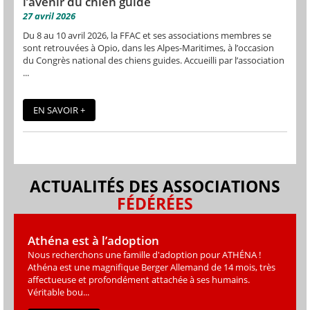
l’avenir du chien guide
27 avril 2026
Du 8 au 10 avril 2026, la FFAC et ses associations membres se
sont retrouvées à Opio, dans les Alpes-Maritimes, à l’occasion
du Congrès national des chiens guides. Accueilli par l’association
...
EN SAVOIR +
ACTUALITÉS DES ASSOCIATIONS
FÉDÉRÉES
Athéna est à l’adoption
Nous recherchons une famille d'adoption pour ATHÉNA !
Athéna est une magniﬁque Berger Allemand de 14 mois, très
affectueuse et profondément attachée à ses humains.
Véritable bou...