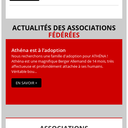
ACTUALITÉS DES ASSOCIATIONS
FÉDÉRÉES
Athéna est à l’adoption
Nous recherchons une famille d'adoption pour ATHÉNA !
Athéna est une magniﬁque Berger Allemand de 14 mois, très
affectueuse et profondément attachée à ses humains.
Véritable bou...
EN SAVOIR +