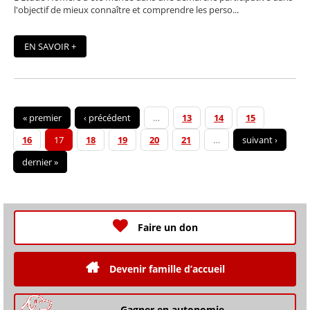
l'objectif de mieux connaître et comprendre les perso...
EN SAVOIR +
« premier
‹ précédent
…
13
14
15
16
17
18
19
20
21
…
suivant ›
dernier »
Faire un don
Devenir famille d’accueil
Gagner en autonomie