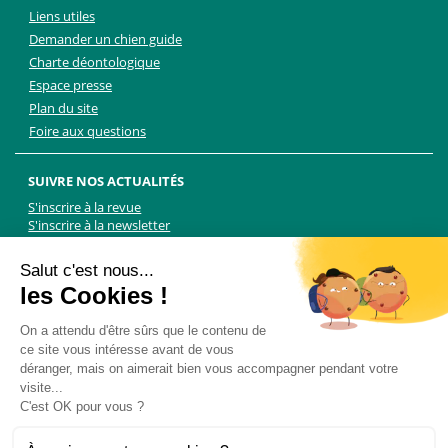
Liens utiles
Demander un chien guide
Charte déontologique
Espace presse
Plan du site
Foire aux questions
SUIVRE NOS ACTUALITÉS
S'inscrire à la revue
S'inscrire à la newsletter
Facebook
Linkedin
Facebook
Youtube
Twitter
TikTok
Salut c'est nous...
les Cookies !
NOUS CONTACTER
On a attendu d'être sûrs que le contenu de
ce site vous intéresse avant de vous
Les Chiens Guides d'aveugles - FFAC
déranger, mais on aimerait bien vous accompagner pendant votre
71 rue de Bagnolet, 75020 Paris
visite...
01 44 64 89 89
C'est OK pour vous ?
Formulaire de contact
Pour les demandes presse, contactez Martin Kolle :