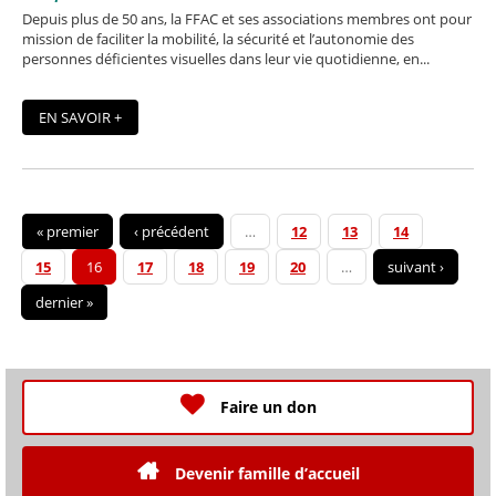
Depuis plus de 50 ans, la FFAC et ses associations membres ont pour
mission de faciliter la mobilité, la sécurité et l’autonomie des
personnes déficientes visuelles dans leur vie quotidienne, en...
EN SAVOIR +
« premier
‹ précédent
…
12
13
14
15
16
17
18
19
20
…
suivant ›
dernier »
Faire un don
Devenir famille d’accueil