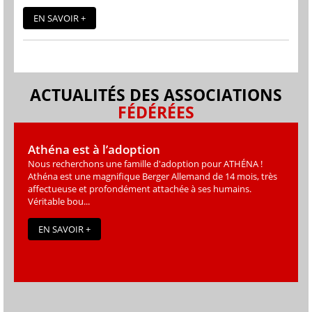
EN SAVOIR +
ACTUALITÉS DES ASSOCIATIONS
FÉDÉRÉES
Athéna est à l’adoption
Nous recherchons une famille d'adoption pour ATHÉNA !
Athéna est une magniﬁque Berger Allemand de 14 mois, très
affectueuse et profondément attachée à ses humains.
Véritable bou...
EN SAVOIR +