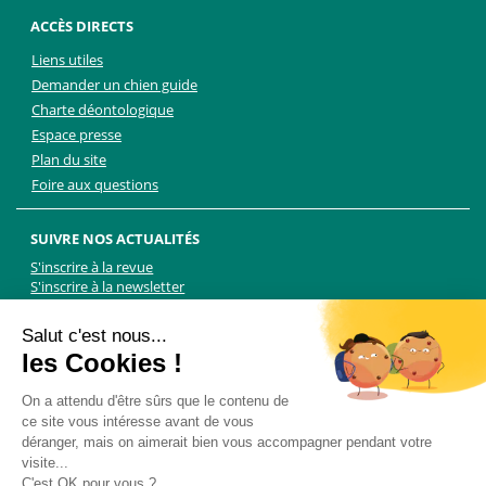
ACCÈS DIRECTS
Liens utiles
Demander un chien guide
Charte déontologique
Espace presse
Plan du site
Foire aux questions
SUIVRE NOS ACTUALITÉS
S'inscrire à la revue
S'inscrire à la newsletter
Facebook
Linkedin
Facebook
Youtube
Twitter
TikTok
Salut c'est nous...
les Cookies !
NOUS CONTACTER
On a attendu d'être sûrs que le contenu de
ce site vous intéresse avant de vous
Les Chiens Guides d'aveugles - FFAC
déranger, mais on aimerait bien vous accompagner pendant votre
71 rue de Bagnolet, 75020 Paris
visite...
01 44 64 89 89
C'est OK pour vous ?