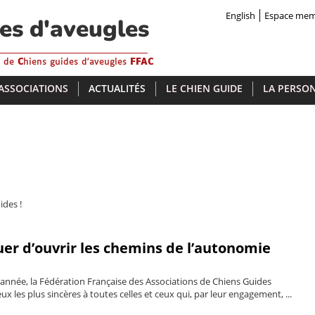
English
Espace me
des d'aveugles
s de
C
hiens guides d'aveugles
FFAC
 ASSOCIATIONS
ACTUALITÉS
LE CHIEN GUIDE
LA PERSON
ides !
uer d’ouvrir les chemins de l’autonomie
e année, la Fédération Française des Associations de Chiens Guides
x les plus sincères à toutes celles et ceux qui, par leur engagement, ...