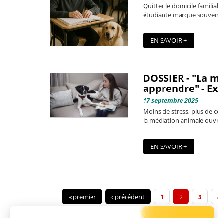
Quitter le domicile familia
étudiante marque souvent 
EN SAVOIR +
DOSSIER - "La m
apprendre" - Ex
17 septembre 2025
Moins de stress, plus de c
la médiation animale ouvr
EN SAVOIR +
« premier
‹ précédent
1
2
3