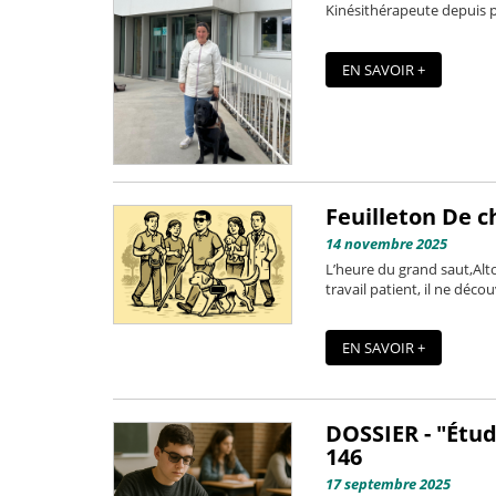
Kinésithérapeute depuis pl
EN SAVOIR +
Feuilleton De ch
14 novembre 2025
L’heure du grand saut,Alt
travail patient, il ne découv
EN SAVOIR +
DOSSIER - "Étud
146
17 septembre 2025