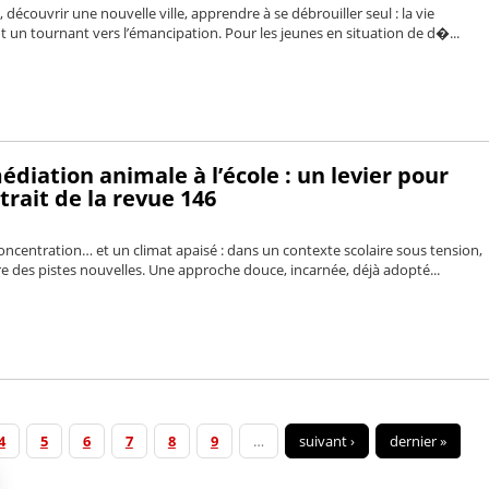
l, découvrir une nouvelle ville, apprendre à se débrouiller seul : la vie
un tournant vers l’émancipation. Pour les jeunes en situation de d�...
édiation animale à l’école : un levier pour
trait de la revue 146
oncentration… et un climat apaisé : dans un contexte scolaire sous tension,
e des pistes nouvelles. Une approche douce, incarnée, déjà adopté...
4
5
6
7
8
9
…
suivant ›
dernier »