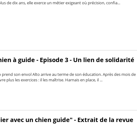
us de dix ans, elle exerce un métier exigeant où précision, confia...
ien à guide - Episode 3 - Un lien de solidarité
o prend son envol Alto arrive au terme de son éducation. Après des mois de
re plus les exercices : il les maîtrise. Harnais en place, il ...
ier avec un chien guide" - Extrait de la revue