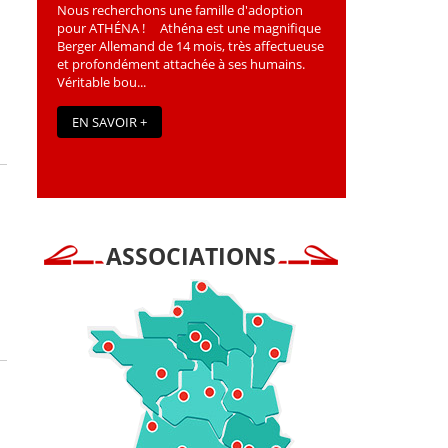
Nous recherchons une famille d'adoption
pour ATHÉNA ! Athéna est une magniﬁque
Berger Allemand de 14 mois, très affectueuse
et profondément attachée à ses humains.
Véritable bou...
EN SAVOIR +
ASSOCIATIONS