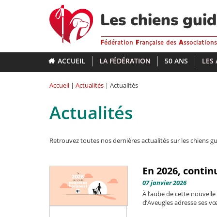
Aller
au
Les chiens gui
contenu
principal
F
édération
F
rançaise des
A
ssociation
ACCUEIL
LA FÉDÉRATION
50 ANS
LES
Accueil
|
Actualités
| Actualités
Actualités
Retrouvez toutes nos dernières actualités sur les chiens gu
En 2026, contin
07 janvier 2026
À l’aube de cette nouvell
d’Aveugles adresse ses vœu