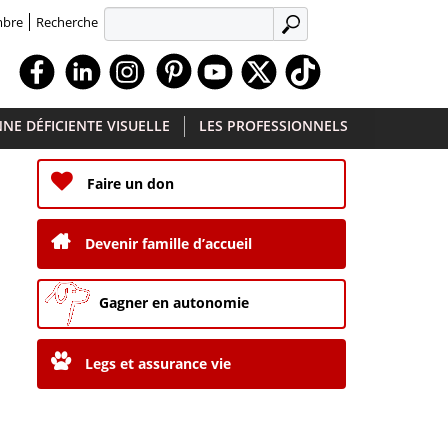
Recherche
mbre
APPLIQUER
Facebook
Linkedin
Instagram
Youtube
X
TikTok
NE DÉFICIENTE VISUELLE
LES PROFESSIONNELS
Faire un don
Devenir famille d’accueil
Gagner en autonomie
Legs et assurance vie