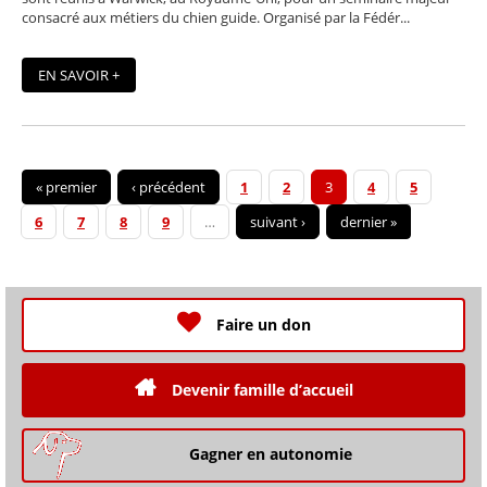
consacré aux métiers du chien guide. Organisé par la Fédér...
EN SAVOIR +
« premier
‹ précédent
1
2
3
4
5
6
7
8
9
…
suivant ›
dernier »
Faire un don
Devenir famille d’accueil
Gagner en autonomie