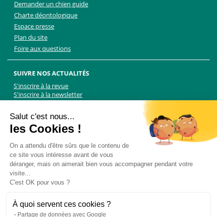
Demander un chien guide
Charte déontologique
Espace presse
Plan du site
Foire aux questions
SUIVRE NOS ACTUALITÉS
S'inscrire à la revue
S'inscrire à la newsletter
Facebook
Linkedin
Facebook
Youtube
Twitter
TikTok
Salut c'est nous...
les Cookies !
NOUS CONTACTER
On a attendu d'être sûrs que le contenu de
ce site vous intéresse avant de vous
Les Chiens Guides d'aveugles - FFAC
déranger, mais on aimerait bien vous accompagner pendant votre
71 rue de Bagnolet, 75020 Paris
visite...
01 44 64 89 89
C'est OK pour vous ?
Formulaire de contact
Pour les demandes presse, contactez Martin Kolle :
À quoi servent ces cookies ?
martin.kolle@lobbycom.fr
Partage de données avec Google