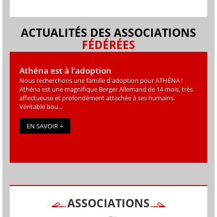
ACTUALITÉS DES ASSOCIATIONS
FÉDÉRÉES
Athéna est à l’adoption
Nous recherchons une famille d'adoption pour ATHÉNA !
Athéna est une magniﬁque Berger Allemand de 14 mois, très
affectueuse et profondément attachée à ses humains.
Véritable bou...
EN SAVOIR +
ASSOCIATIONS