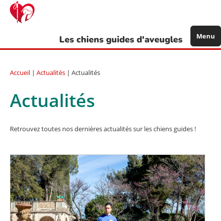
Aller
au
contenu
principal
Menu
Les chiens guides d'aveugles
Accueil
|
Actualités
| Actualités
Actualités
Retrouvez toutes nos dernières actualités sur les chiens guides !