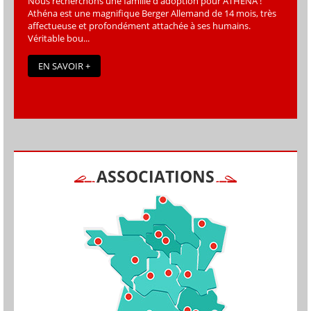
Nous recherchons une famille d'adoption pour ATHÉNA !
Athéna est une magniﬁque Berger Allemand de 14 mois, très
affectueuse et profondément attachée à ses humains.
Véritable bou...
EN SAVOIR +
ASSOCIATIONS