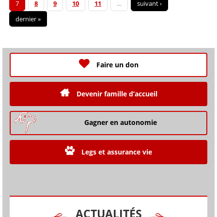
7
8
9
10
11
…
suivant ›
dernier »
Faire un don
Devenir famille d’accueil
Gagner en autonomie
Legs et assurance vie
ACTUALITÉS