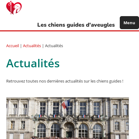
Aller
au
contenu
principal
Menu
Les chiens guides d'aveugles
Accueil
|
Actualités
| Actualités
Actualités
Retrouvez toutes nos dernières actualités sur les chiens guides !