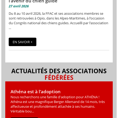
l’avenir du chien guide
27 avril 2026
Du 8 au 10 avril 2026, la FFAC et ses associations membres se
sont retrouvées à Opio, dans les Alpes-Maritimes, à l’occasion
du Congrès national des chiens guides. Accueilli par l’association
...
EN SAVOIR +
ACTUALITÉS DES ASSOCIATIONS
FÉDÉRÉES
Athéna est à l’adoption
Nous recherchons une famille d'adoption pour ATHÉNA !
Athéna est une magniﬁque Berger Allemand de 14 mois, très
affectueuse et profondément attachée à ses humains.
Véritable bou...