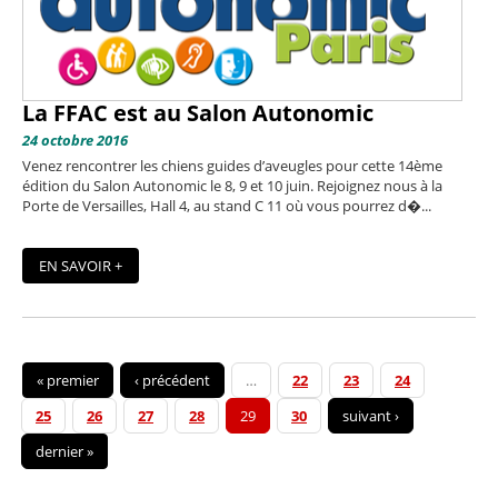
La FFAC est au Salon Autonomic
24 octobre 2016
Venez rencontrer les chiens guides d’aveugles pour cette 14ème
édition du Salon Autonomic le 8, 9 et 10 juin. Rejoignez nous à la
Porte de Versailles, Hall 4, au stand C 11 où vous pourrez d�...
EN SAVOIR +
« premier
‹ précédent
…
22
23
24
25
26
27
28
29
30
suivant ›
dernier »