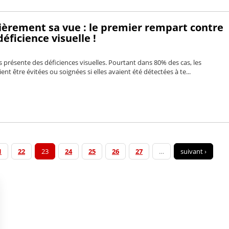
lièrement sa vue : le premier rempart contre
déficience visuelle !
is présente des déficiences visuelles. Pourtant dans 80% des cas, les
nt être évitées ou soignées si elles avaient été détectées à te...
1
22
23
24
25
26
27
…
suivant ›