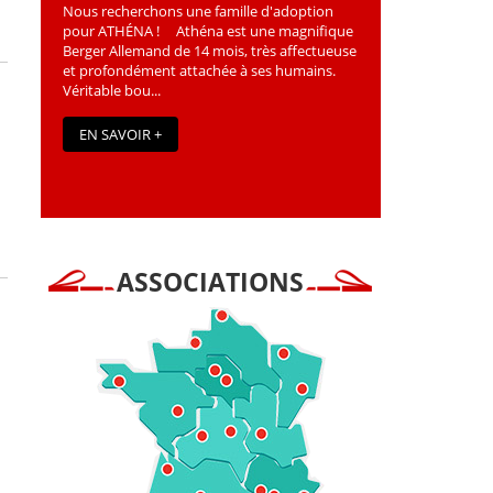
Nous recherchons une famille d'adoption
pour ATHÉNA ! Athéna est une magniﬁque
Berger Allemand de 14 mois, très affectueuse
et profondément attachée à ses humains.
Véritable bou...
EN SAVOIR +
ASSOCIATIONS