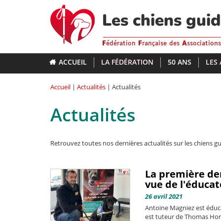
Aller
au
Les chiens gui
contenu
principal
F
édération
F
rançaise des
A
ssociation
ACCUEIL
LA FÉDÉRATION
50 ANS
LES
Accueil
|
Actualités
| Actualités
Actualités
Retrouvez toutes nos dernières actualités sur les chiens gu
La première dem
vue de l'éduca
26 avril 2021
Antoine Magniez est éduca
est tuteur de Thomas Honne