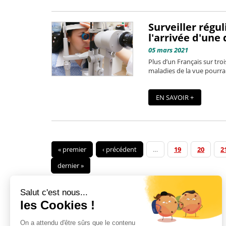
Surveiller régu
l'arrivée d'une 
05 mars 2021
Plus d’un Français sur tro
maladies de la vue pourraie
EN SAVOIR +
« premier
‹ précédent
…
19
20
2
dernier »
Salut c'est nous...
les Cookies !
On a attendu d'être sûrs que le contenu