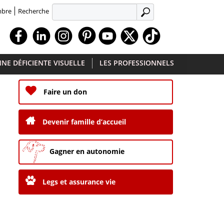
Recherche
mbre
APPLIQUER
Facebook
Linkedin
Instagram
Youtube
X
TikTok
NE DÉFICIENTE VISUELLE
LES PROFESSIONNELS
Faire un don
Devenir famille d’accueil
Gagner en autonomie
Legs et assurance vie