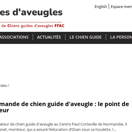
English
Espace me
des d'aveugles
s de
C
hiens guides d'aveugles
FFAC
 ASSOCIATIONS
ACTUALITÉS
LE CHIEN GUIDE
LA PERSON
ides !
ande de chien guide d'aveugle : le point de
teur
teur de chien guide d'aveugle au Centre Paul Corteville de Normandie. Il
t, moniteur, qui a assuré l’éducation d’Osan sous sa houlette. I...