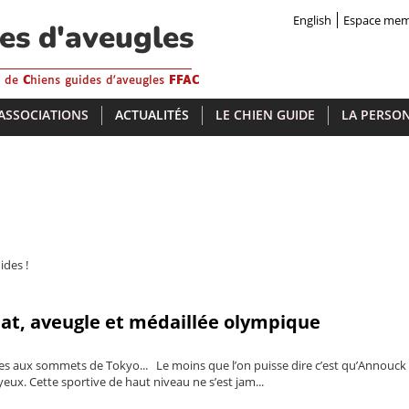
English
Espace me
des d'aveugles
s de
C
hiens guides d'aveugles
FFAC
 ASSOCIATIONS
ACTUALITÉS
LE CHIEN GUIDE
LA PERSON
ides !
lat, aveugle et médaillée olympique
s aux sommets de Tokyo... Le moins que l’on puisse dire c’est qu’Annouck
 yeux. Cette sportive de haut niveau ne s’est jam...