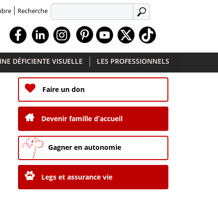
Recherche
mbre
APPLIQUER
Facebook
Linkedin
Instagram
Youtube
X
TikTok
NE DÉFICIENTE VISUELLE
LES PROFESSIONNELS
Faire un don
Devenir famille d’accueil
Gagner en autonomie
Legs et assurance vie