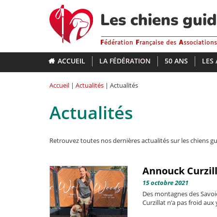
Aller
au
Les chiens gui
contenu
principal
F
édération
F
rançaise des
A
ssociation
ACCUEIL
LA FÉDÉRATION
50 ANS
LES
Accueil
|
Actualités
| Actualités
Actualités
Retrouvez toutes nos dernières actualités sur les chiens gu
Annouck Curzil
15 octobre 2021
Des montagnes des Savoie
Curzillat n’a pas froid aux