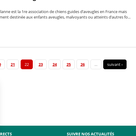
lanne est la 1re association de chiens guides d’aveugles en France mais
ment destinée aux enfants aveugles, malvoyants ou atteints d’autres fo...
0
21
22
23
24
25
26
…
suivant ›
IRECTS
SUIVRE NOS ACTUALITÉS