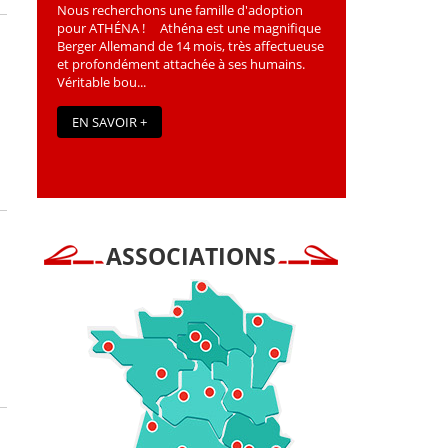
Nous recherchons une famille d'adoption
pour ATHÉNA ! Athéna est une magniﬁque
Berger Allemand de 14 mois, très affectueuse
et profondément attachée à ses humains.
Véritable bou...
EN SAVOIR +
ASSOCIATIONS