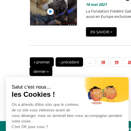
18 mai 2021
La Fondation Frédéric Gail
aussi en Europe exclusive
EN SAVOIR +
« premier
‹ précédent
…
18
19
2
dernier »
Salut c'est nous...
les Cookies !
On a attendu d'être sûrs que le contenu
de ce site vous intéresse avant de
vous déranger, mais on aimerait bien vous accompagner pendant
votre visite...
C'est OK pour vous ?
NAVIGATION
ACCÈS D