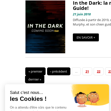
In the Dark: la
Guide!
21 juin 2018
Diffusée à partir de 2019,
Murphy, et son chien guide
EN SAVOIR +
« premier
‹ précédent
…
21
22
2
dernier »
Salut c'est nous...
les Cookies !
On a attendu d'être sûrs que le contenu