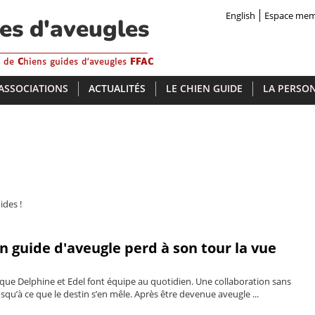
English
Espace me
des d'aveugles
s de
C
hiens guides d'aveugles
FFAC
 ASSOCIATIONS
ACTUALITÉS
LE CHIEN GUIDE
LA PERSON
ides !
 guide d'aveugle perd à son tour la vue
 que Delphine et Edel font équipe au quotidien. Une collaboration sans
squ’à ce que le destin s’en mêle. Après être devenue aveugle ...