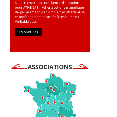
Nous recherchons une famille d'adoption
pour ATHÉNA ! Athéna est une magniﬁque
Berger Allemand de 14 mois, très affectueuse
et profondément attachée à ses humains.
Véritable bou...
EN SAVOIR +
ASSOCIATIONS