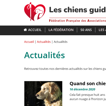
Aller
au
Les chiens gui
contenu
principal
F
édération
F
rançaise des
A
ssociation
ACCUEIL
LA FÉDÉRATION
50 ANS
LES
Accueil
|
Actualités
| Actualités
Actualités
Retrouvez toutes nos dernières actualités sur les chiens gu
Quand son chien
16 décembre 2020
Cela fait presque huit ans
aucun nuage à l’horizon ju