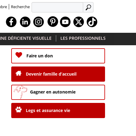
Recherche
mbre
APPLIQUER
Facebook
Linkedin
Instagram
Youtube
X
TikTok
NE DÉFICIENTE VISUELLE
LES PROFESSIONNELS
Faire un don
Devenir famille d’accueil
Gagner en autonomie
Legs et assurance vie