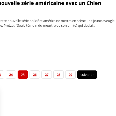
 nouvelle série américaine avec un Chien
 cette nouvelle série policière américaine mettra en scène une jeune aveugle,
, Pretzel. "Seule témoin du meurtre de son ami(e) qui dealai...
3
24
25
26
27
28
29
suivant ›